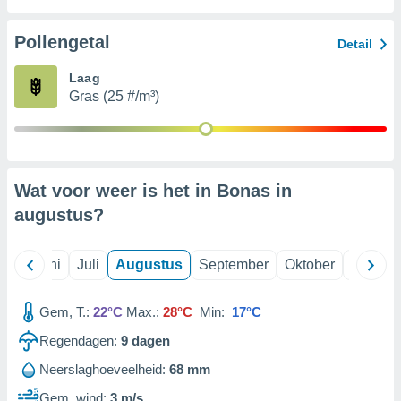
Pollengetal
99 partners
Detail
Laag
Gras (25 #/m³)
Wat voor weer is het in Bonas in
augustus
?
Mei
Juni
Juli
Augustus
September
Oktober
Novemb
Gem, T.:
22°C
Max.:
28°C
Min:
17°C
Regendagen:
9
dagen
Neerslaghoeveelheid:
68 mm
Gem. wind:
3 m/s