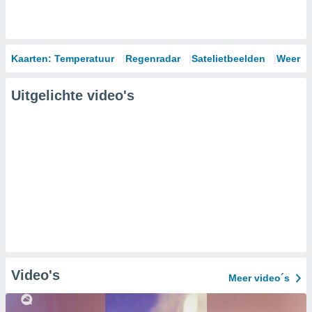
Kaarten: Temperatuur
Regenradar
Satelietbeelden
Weersm
Uitgelichte video's
Video's
Meer video´s