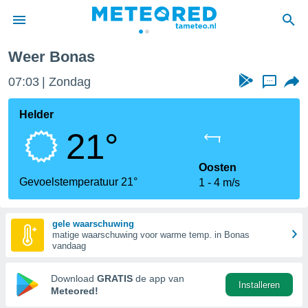
Weer Bonas
nnisgeving
07:03
Zondag
...
van
tameteo.nl)
teld door
Helder
s om te
21°
e verstrekte
an hoge
 U hebt de
Oosten
ies voor
Gevoelstemperatuur 21°
1
4 m/s
deze
gele waarschuwing
anvaarden
matige waarschuwing voor warme temp. in Bonas
toegang
vandaag
seerde
Download
GRATIS
de app van
Installeren
lame op basis
Meteored!
ies