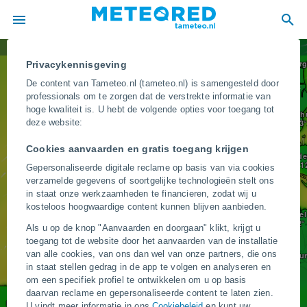
Temperatuur
Aalbor
Privacykennisgeving
De content van Tameteo.nl (tameteo.nl) is samengesteld door
professionals om te zorgen dat de verstrekte informatie van
hoge kwaliteit is. U hebt de volgende opties voor toegang tot
Aarh
deze website:
DENE
Cookies aanvaarden en gratis toegang krijgen
Esbjerg
Ode
Gepersonaliseerde digitale reclame op basis van via cookies
verzamelde gegevens of soortgelijke technologieën stelt ons
in staat onze werkzaamheden te financieren, zodat wij u
kosteloos hoogwaardige content kunnen blijven aanbieden.
Kiel
Als u op de knop "Aanvaarden en doorgaan" klikt, krijgt u
toegang tot de website door het aanvaarden van de installatie
van alle cookies, van ons dan wel van onze partners, die ons
Hambu
in staat stellen gedrag in de app te volgen en analyseren en
Groningen
om een specifiek profiel te ontwikkelen om u op basis
Bremen
daarvan reclame en gepersonaliseerde content te laten zien.
Norwich
U vindt meer informatie in ons
Cookiebeleid
en kunt uw