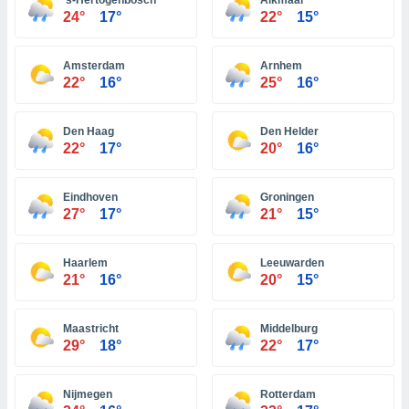
's-Hertogenbosch
Alkmaar
 zijn het
24°
17°
22°
15°
 de website
talleerd,
 geen
Amsterdam
Arnhem
den gebruikt
22°
16°
25°
16°
van gedrag
 weergeven
 of
Den Haag
Den Helder
seerde
22°
17°
20°
16°
wel u wel
et-
seerde
Eindhoven
Groningen
t kunnen
27°
17°
21°
15°
 de
van cookies
Haarlem
Leeuwarden
toegang tot
21°
16°
20°
15°
rijgen door
"Weigeren"
Maastricht
Middelburg
29°
18°
22°
17°
stemming
j en
s
cookies,
Nijmegen
Rotterdam
ficatoren of