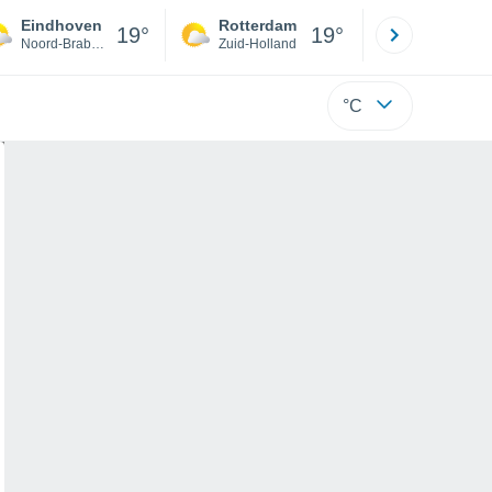
Eindhoven
Rotterdam
Maastrich
19°
19°
Noord-Brabant
Zuid-Holland
Limburg
°C