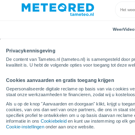
Weer
Video
Home
Cookie Beleid
Privacykennisgeving
De content van Tameteo.nl (tameteo.nl) is samengesteld door pr
Cookie Beleid
kwaliteit is. U hebt de volgende opties voor toegang tot deze we
Cookies aanvaarden en gratis toegang krijgen
1. DEFINITION AND TYPES OF COOKIES
Gepersonaliseerde digitale reclame op basis van via cookies ve
staat onze werkzaamheden te financieren, zodat wij u kosteloo
According to the definition on
Wikipedia
: A coo
Als u op de knop "Aanvaarden en doorgaan" klikt, krijgt u toegan
and stored in the user’s browser such that the w
cookies, van ons dan wel van onze partners, die ons in staat st
specifiek profiel te ontwikkelen om u op basis daarvan reclame 
informatie in ons
The use of cookies is a common and safe practice
Cookiebeleid
en kunt uw instemming op elk ge
Cookie-instellingen
onder aan onze website.
providing as it does advantages in the provision
and use the website. Cookies cannot damage yo