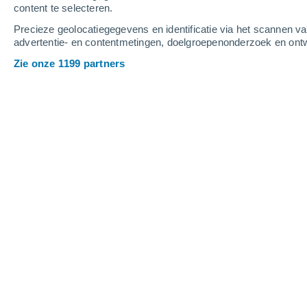
content te selecteren.
B. Types of cookies according to the leng
Precieze geolocatiegegevens en identificatie via het scannen v
advertentie- en contentmetingen, doelgroepenonderzoek en ontw
Zie onze 1199 partners
According to the length of time that cookies re
as follows:
Session cookies: They are a type of cookie d
accessing a web page.
They are often used to store information that is 
by the user on a single occasion (such as a list
Persistent cookies: They are cookies in which
accessed and processed during a period defined
which can range from a few minutes to several 
C. Types of cookies according to their pu