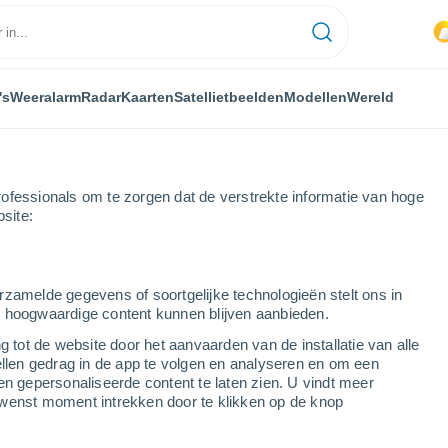
's
Weeralarm
Radar
Kaarten
Satellietbeelden
Modellen
Wereld
ofessionals om te zorgen dat de verstrekte informatie van hoge
bsite:
rzamelde gegevens of soortgelijke technologieën stelt ons in
s hoogwaardige content kunnen blijven aanbieden.
kie is a small piece of information sent by a website
g tot de website door het aanvaarden van de installatie van alle
ebsite can look up the user’s previous activity.
ellen gedrag in de app te volgen en analyseren en om een
en gepersonaliseerde content te laten zien. U vindt meer
 and it is essential for the Internet to work well,
wenst moment intrekken door te klikken op de knop
 of interactive services, making it easier to browse
ur machine, they only contain data that are