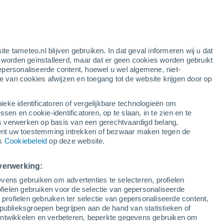
o code.
be split into three categories:
ite tameteo.nl blijven gebruiken. In dat geval informeren wij u dat
e worden geïnstalleerd, maar dat er geen cookies worden gebruikt
ity managing them
epersonaliseerde content, hoewel u wel algemene, niet-
ie van cookies afwijzen en toegang tot de website krijgen door op
g the machine or domain whence the cookies and
ing types may be identified:
ieke identificatoren of vergelijkbare technologieën om
n en cookie-identificatoren, op te slaan, in te zien en te
erwerken op basis van een gerechtvaardigd belang,
r’s terminal equipment from a computer or domain
ent uw toestemming intrekken of bezwaar maken tegen de
ich the service requested by the user is provided.
ns
Cookiebeleid
op deze website.
the user’s terminal equipment from a computer or
verwerking:
ut by another entity that processes the data
vens gebruiken om advertenties te selecteren, profielen
ielen gebruiken voor de selectie van gepersonaliseerde
 profielen gebruiken ter selectie van gepersonaliseerde content,
domain managed by the publisher itself but the
publieksgroepen begrijpen aan de hand van statistieken of
third party, they cannot be considered own cookies.
 ontwikkelen en verbeteren, beperkte gegevens gebruiken om