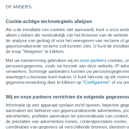
innocuous for the software since they contain n
OF ANDERS,
There are different types of Cookies, which may 
Cookie-achtige technologieën afwijzen
Als u de installatie van cookies niet aanvaardt, kunt u onze webs
alleen cookies die noodzakelijk zijn het browsen van de websit
A. Types of cookies according to the ent
ter analyse van gedrag of voor het weergeven van reclame of g
gepersonaliseerde reclame zult kunnen zien. U kunt de installat
de knop "Weigeren" te klikken.
According to who the entity is that is managin
processes the data that are obtained, the follow
Met uw toestemming gebruiken wij en
onze partners
cookies, un
persoonsgegevens, zoals uw bezoek aan deze website, IP-adresse
verwerken. Sommige aanbieders kunnen uw persoonsgegevens v
Own cookies: Those that are sent to the use
waartegen u bezwaar kunt maken. U kunt hiervoor op elk mom
that is managed by the editor itself and from wh
gegevensverwerking door te klikken op "
Configureren
" of via o
Third-party cookies: Those that are sent to 
Wij en onze partners verrichten de volgende gegevens
domain which is not managed by the publisher, b
obtained through the cookies.
Informatie op een apparaat opslaan en/of openen, beperkte gege
aanmaken ten behoeve van gepersonaliseerde advertenties, prof
advertenties, profielen aanmaken ter personalisatie van content,
If the cookies are installed from a machine or 
de prestaties van advertenties meten, contentprestaties meten, 
information collected by them is managed by a 
combinaties van gegevens uit verschillende bronnen, diensten