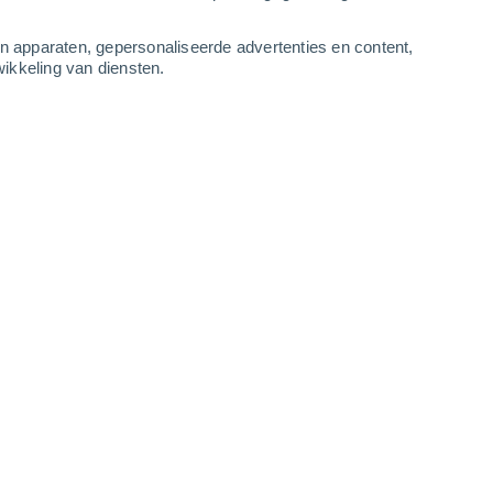
th of time they remain active
an apparaten, gepersonaliseerde advertenties en content,
ikkeling van diensten.
main active on a computer, we can categorise them
esigned to collect and store data when a user is
only useful for the provision of a service requested
 of purchased products).
 the data is still stored in the terminal and can be
 by the person responsible for the cookie, and
years.
rpose