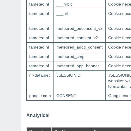
tameteo.nl
___nrbic
Cookie neces
tameteo.nl
___nrbi
Cookie neces
tameteo.nl
meteored_euconsent_v2
Cookie neces
tameteo.nl
meteored_consent_v2
Cookie neces
tameteo.nl
meteored_addtl_consent
Cookie neces
tameteo.nl
meteored_cmp
Cookie neces
tameteo.nl
meteored_app_banner
Cookie neces
nr-data.net
JSESSIONID
JSESSIONID 
websites wi
to maintain
google.com
CONSENT
Google cook
Analytical