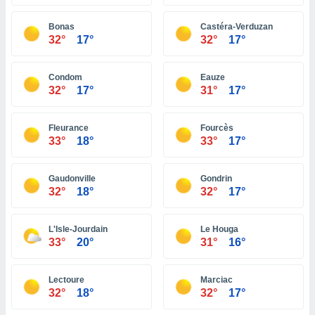
 zijn het
 de website
Bonas
Castéra-Verduzan
talleerd,
32°
17°
32°
17°
 geen
den gebruikt
van gedrag
Condom
Eauze
 weergeven
32°
17°
31°
17°
 of
seerde
wel u wel
Fleurance
Fourcès
et-
33°
18°
33°
17°
seerde
t kunnen
 de
Gaudonville
Gondrin
van cookies
32°
18°
32°
17°
toegang tot
rijgen door
L'Isle-Jourdain
Le Houga
"Weigeren"
33°
20°
31°
16°
stemming
j en
Lectoure
Marciac
32°
18°
32°
17°
s
cookies,
ficatoren of