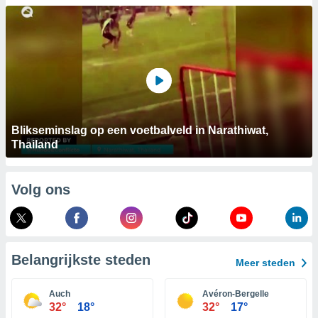
aliseerde
aten zien. U
nformatie in
leid
en kunt
ng op elk
ment
or te klikken
lingen
onder
bsite.
Blikseminslag op een voetbalveld in Narathiwat,
Thailand
,
htige
Volg ons
ieën
allatie van
 aanvaardt,
 website
Belangrijkste steden
Meer steden
lijven
n dat geval
Auch
Avéron-Bergelle
ij u dat
32°
18°
32°
17°
es die