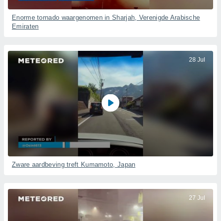
Enorme tornado waargenomen in Sharjah, Verenigde Arabische
Emiraten
28 Jul
Zware aardbeving treft Kumamoto, Japan
27 Jul