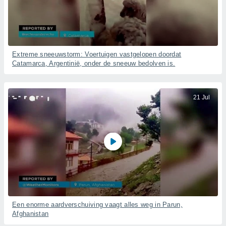
Extreme sneeuwstorm: Voertuigen vastgelopen doordat
Catamarca, Argentinië, onder de sneeuw bedolven is.
21 Jul
Een enorme aardverschuiving vaagt alles weg in Parun,
Afghanistan