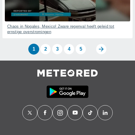
Chaos in Nogales, Mexico! Zware regenval heeft geleid tot
ernstige overstromingen
1
2
3
4
5