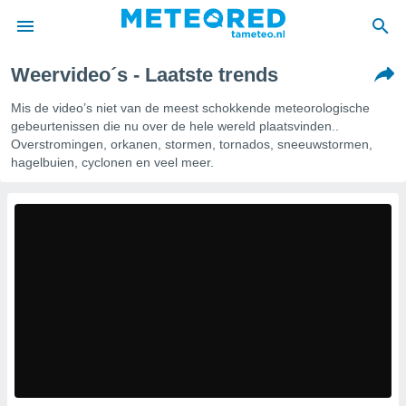
Weervideo´s - Laatste trends
nnisgeving
Mis de video’s niet van de meest schokkende meteorologische
van
gebeurtenissen die nu over de hele wereld plaatsvinden..
tameteo.nl)
Overstromingen, orkanen, stormen, tornados, sneeuwstormen,
teld door
s om te
hagelbuien, cyclonen en veel meer.
e verstrekte
an hoge
 U hebt de
ies voor
deze
anvaarden
toegang
seerde
lame op basis
ies