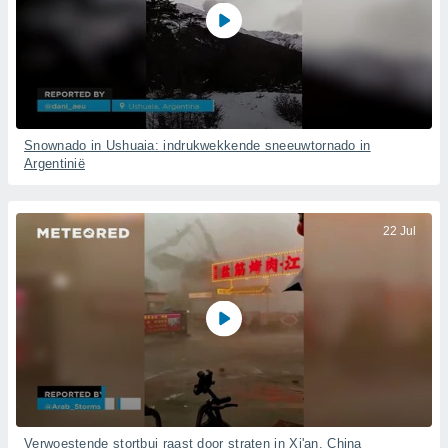
Snownado in Ushuaia: indrukwekkende sneeuwtornado in
Argentinië
22 Jul
Verwoestende stortbui raast door straten in Xi'an, China