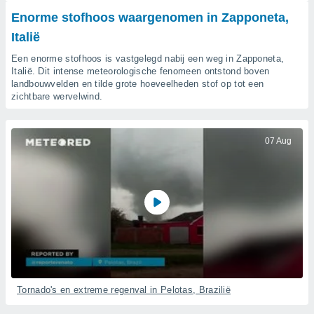
gegevens of
Enorme stofhoos waargenomen in Zapponeta,
n stelt ons
Italië
e
den te
Een enorme stofhoos is vastgelegd nabij een weg in Zapponeta,
zodat wij u
Italië. Dit intense meteorologische fenomeen ontstond boven
oogwaardige
landbouwvelden en tilde grote hoeveelheden stof op tot een
IK
zichtbare wervelwind.
en blijven
GA
AKKOORD
 knop
07 Aug
 en
INSTELLINGEN
kt, krijgt u
de website
nvaarden van
e van alle
n ons dan
 partners,
aat stellen
 app te
nalyseren en
fiek profiel
Tornado's en extreme regenval in Pelotas, Brazilië
len om u op
an reclame