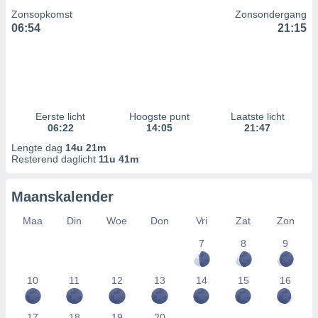
Zonsopkomst
Zonsondergang
06:54
21:15
Eerste licht
Hoogste punt
Laatste licht
06:22
14:05
21:47
Lengte dag
14u 21m
Resterend daglicht
11u 41m
Maanskalender
Maa
Din
Woe
Don
Vri
Zat
Zon
7
8
9
10
11
12
13
14
15
16
17
18
19
20