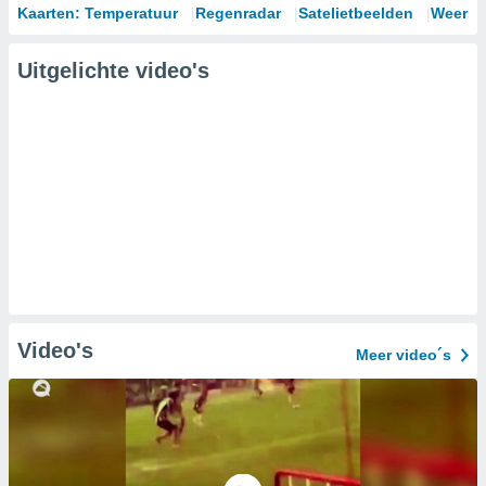
Kaarten: Temperatuur
Regenradar
Satelietbeelden
Weersm
Uitgelichte video's
Video's
Meer video´s