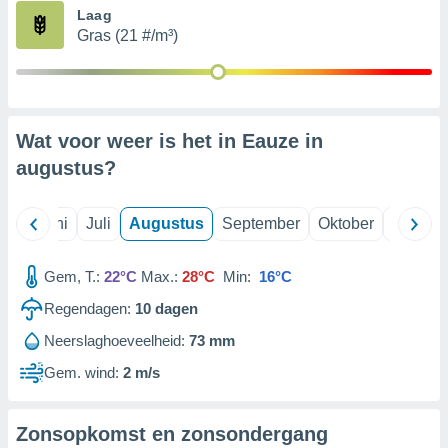
Laag
Gras (21 #/m³)
99 partners
Wat voor weer is het in Eauze in
augustus
?
Mei
Juni
Juli
Augustus
September
Oktober
Novemb
Gem, T.:
22°C
Max.:
28°C
Min:
16°C
Regendagen:
10
dagen
Neerslaghoeveelheid:
73 mm
Gem. wind:
2 m/s
Zonsopkomst en zonsondergang