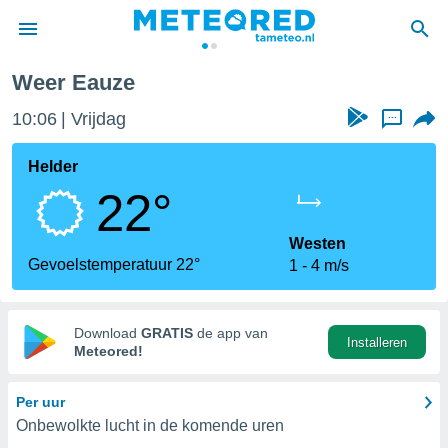
Weer Eauze
nnisgeving
10:06
Vrijdag
...
van
tameteo.nl)
teld door
Helder
s om te
22°
e verstrekte
an hoge
 U hebt de
Westen
ies voor
Gevoelstemperatuur 22°
1
4 m/s
deze
anvaarden
Download
GRATIS
de app van
Installeren
toegang
Meteored!
seerde
Per uur
lame op basis
Onbewolkte lucht in de komende uren
ies