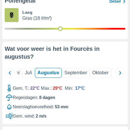
Pollengetal
Detail
Laag
99 partners
Gras (18 #/m³)
Wat voor weer is het in Fourcès in
augustus
?
Mei
Juni
Juli
Augustus
September
Oktober
Novemb
Gem, T.:
22°C
Max.:
29°C
Min:
17°C
Regendagen:
8
dagen
Neerslaghoeveelheid:
53 mm
Gem. wind:
2 m/s