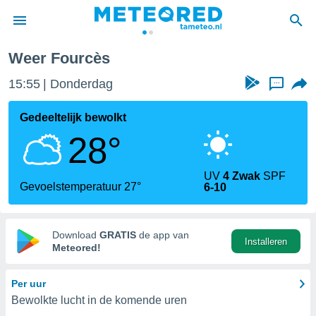
Weer Fourcès
nnisgeving
15:55
Donderdag
...
van
tameteo.nl)
teld door
Gedeeltelijk bewolkt
s om te
28°
e verstrekte
an hoge
 U hebt de
UV
4 Zwak
SPF
ies voor
Gevoelstemperatuur 27°
6-10
deze
anvaarden
Download
GRATIS
de app van
Installeren
toegang
Meteored!
seerde
Per uur
lame op basis
Bewolkte lucht in de komende uren
ies