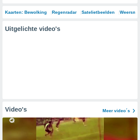
Kaarten: Bewolking
Regenradar
Satelietbeelden
Weersmod
Uitgelichte video's
Video's
Meer video´s