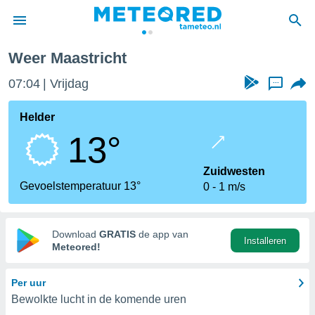
Weer Maastricht
nnisgeving
07:04
Vrijdag
...
van
tameteo.nl)
teld door
Helder
s om te
13°
e verstrekte
an hoge
 U hebt de
Zuidwesten
ies voor
Gevoelstemperatuur 13°
0
1 m/s
deze
anvaarden
Download
GRATIS
de app van
Installeren
toegang
Meteored!
seerde
Per uur
lame op basis
Bewolkte lucht in de komende uren
ies