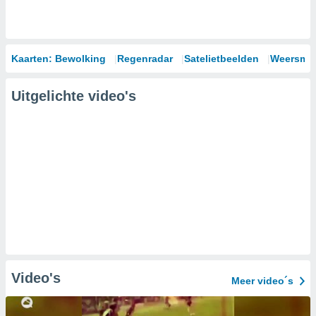
Kaarten: Bewolking
Regenradar
Satelietbeelden
Weersmod
Uitgelichte video's
Video's
Meer video´s