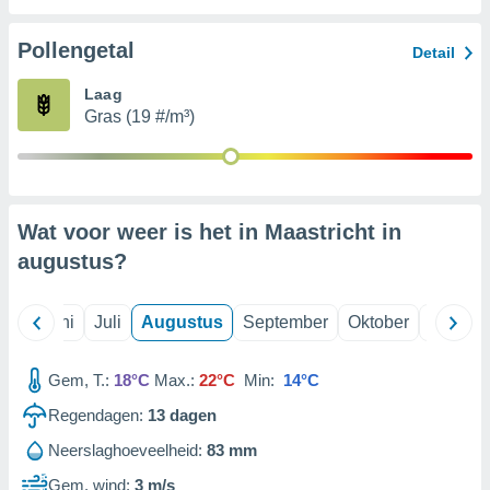
Pollengetal
99 partners
Detail
Laag
Gras (19 #/m³)
Wat voor weer is het in Maastricht in
augustus
?
Mei
Juni
Juli
Augustus
September
Oktober
Novemb
Gem, T.:
18°C
Max.:
22°C
Min:
14°C
Regendagen:
13
dagen
Neerslaghoeveelheid:
83 mm
Gem. wind:
3 m/s