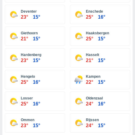
 zijn het
 de website
Deventer
Enschede
talleerd,
23°
15°
25°
16°
 geen
den gebruikt
van gedrag
Giethoorn
Haaksbergen
 weergeven
21°
15°
25°
15°
 of
seerde
wel u wel
Hardenberg
Hasselt
et-
23°
15°
21°
15°
seerde
t kunnen
 de
Hengelo
Kampen
van cookies
25°
16°
22°
15°
toegang tot
rijgen door
Losser
Oldenzaal
"Weigeren"
25°
16°
24°
16°
stemming
j en
Ommen
Rijssen
23°
15°
24°
15°
s
cookies,
ficatoren of