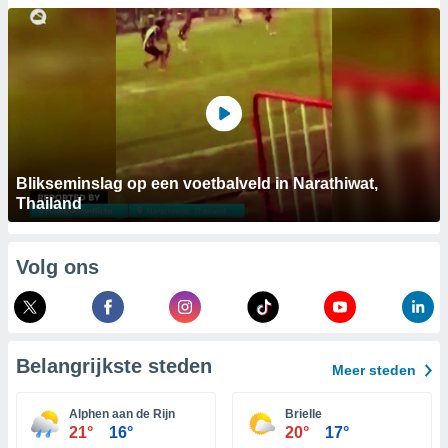
aliseerde
aten zien. U
nformatie in
leid
en kunt
ng op elk
ment
or te klikken
lingen
onder
bsite.
Blikseminslag op een voetbalveld in Narathiwat,
Thailand
,
htige
Volg ons
ieën
allatie van
 aanvaardt,
 website
Belangrijkste steden
Meer steden
lijven
n dat geval
Alphen aan de Rijn
Brielle
ij u dat
21°
16°
20°
17°
es die