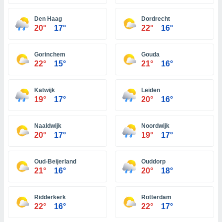
 zijn het
 de website
Den Haag
Dordrecht
talleerd,
20°
17°
22°
16°
 geen
den gebruikt
van gedrag
Gorinchem
Gouda
 weergeven
22°
15°
21°
16°
 of
seerde
wel u wel
Katwijk
Leiden
et-
19°
17°
20°
16°
seerde
t kunnen
 de
Naaldwijk
Noordwijk
van cookies
20°
17°
19°
17°
toegang tot
rijgen door
Oud-Beijerland
Ouddorp
"Weigeren"
21°
16°
20°
18°
stemming
j en
Ridderkerk
Rotterdam
22°
16°
22°
17°
s
cookies,
ficatoren of