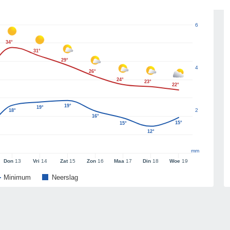
6
34°
31°
29°
4
26°
24°
23°
22°
19°
19°
2
18°
16°
15°
15°
12°
mm
Don
13
Vri
14
Zat
15
Zon
16
Maa
17
Din
18
Woe
19
Minimum
Neerslag