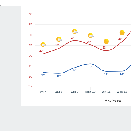
Weer Grafieken
40
35
30
27°
27°
25°
25
24°
23°
21°
20
15
16°
14°
13°
13°
12°
12°
10
°C
Vri
7
Zat
8
Zon
9
Maa
10
Din
11
Woe
12
Maximum