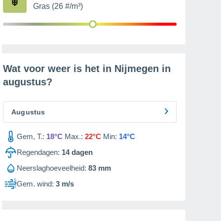
Gras (26 #/m³)
Wat voor weer is het in Nijmegen in
augustus
?
Augustus
Gem, T.:
18°C
Max.:
22°C
Min:
14°C
Regendagen:
14
dagen
Neerslaghoeveelheid:
83 mm
Gem. wind:
3 m/s