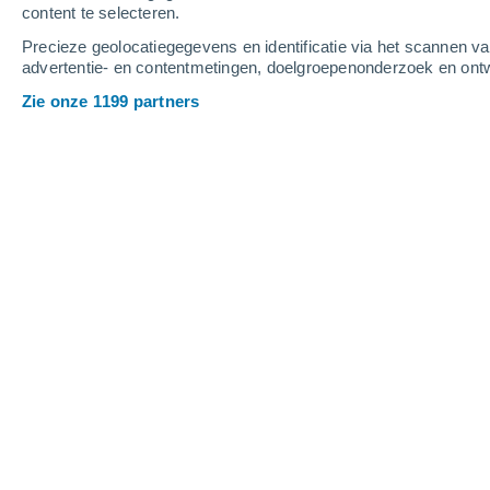
content te selecteren.
2
-
4
m/s
3
-
7
m/s
5
2
-
6
m/s
Precieze geolocatiegegevens en identificatie via het scannen v
advertentie- en contentmetingen, doelgroepenonderzoek en ontw
Het weer in Nijmegen vandaag
, 7 au
Zie onze 1199 partners
Weer in Nijmegen vandaag
Vandaag in Nijmegen, gedeeltelijk bewolkt in de ocht
hebben we een gedeeltelijk bewolkt met temperaturen
met termperaturen van zo rond de
16°C
. Wind uit N
gemiddelde windsnelheid van zo rond de
2 m/s
.
Verspreide wolken
16°
09:00
Gevoelstemperatuu
Gedeeltelijk bewol
17°
10:00
Gevoelstemperatuu
Gedeeltelijk bewol
17°
11:00
Gevoelstemperatuu
Gedeeltelijk bewol
18°
12:00
Gevoelstemperatuu