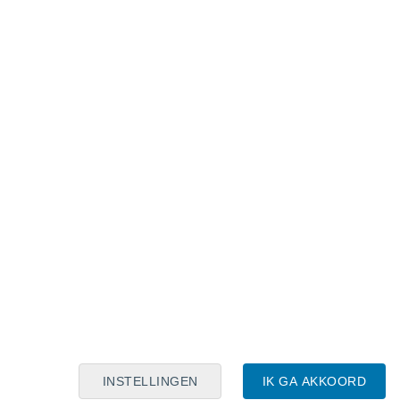
Maanskalender
Maa
Din
Woe
Don
Vri
Zat
Zon
7
8
9
10
11
12
13
14
15
16
17
18
19
20
INSTELLINGEN
IK GA AKKOORD