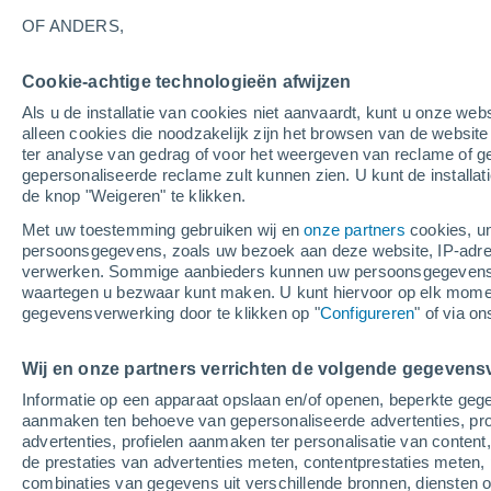
16°
OF ANDERS,
Cookie-achtige technologieën afwijzen
Westen
Als u de installatie van cookies niet aanvaardt, kunt u onze webs
Gevoelstemperatuur 16°
0
-
3 m/s
alleen cookies die noodzakelijk zijn het browsen van de websit
ter analyse van gedrag of voor het weergeven van reclame of g
gepersonaliseerde reclame zult kunnen zien. U kunt de installat
de knop "Weigeren" te klikken.
Weer 1 - 7 dagen
Kaarten: Bewolking
Regenradar
Met uw toestemming gebruiken wij en
onze partners
cookies, un
persoonsgegevens, zoals uw bezoek aan deze website, IP-adresse
verwerken. Sommige aanbieders kunnen uw persoonsgegevens v
waartegen u bezwaar kunt maken. U kunt hiervoor op elk mom
Morgen
Zondag
M
Vandaag
gegevensverwerking door te klikken op "
Configureren
" of via o
8 Aug
9 Aug
7 Aug
Wij en onze partners verrichten de volgende gegevens
Informatie op een apparaat opslaan en/of openen, beperkte gege
aanmaken ten behoeve van gepersonaliseerde advertenties, prof
advertenties, profielen aanmaken ter personalisatie van content,
24°
/
12°
27°
/
14°
21°
/
12°
de prestaties van advertenties meten, contentprestaties meten, 
combinaties van gegevens uit verschillende bronnen, diensten