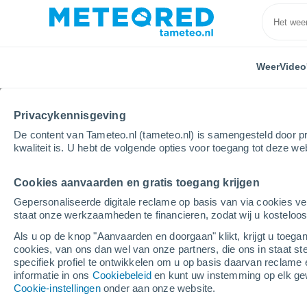
Weer
Video
Privacykennisgeving
De content van Tameteo.nl (tameteo.nl) is samengesteld door pr
kwaliteit is. U hebt de volgende opties voor toegang tot deze we
Cookies aanvaarden en gratis toegang krijgen
Home
Gelderland
Nijmegen
Gepersonaliseerde digitale reclame op basis van via cookies ve
staat onze werkzaamheden te financieren, zodat wij u kosteloo
Weer Nijmegen
Als u op de knop "Aanvaarden en doorgaan" klikt, krijgt u toegan
cookies, van ons dan wel van onze partners, die ons in staat st
08:51
Vrijdag
specifiek profiel te ontwikkelen om u op basis daarvan reclame 
informatie in ons
Cookiebeleid
en kunt uw instemming op elk ge
Cookie-instellingen
onder aan onze website.
Verspreide wolken