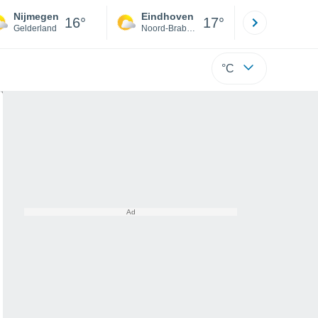
Nijmegen
Eindhoven
Rotterda
16°
17°
Gelderland
Noord-Brabant
Zuid-Hollan
°C