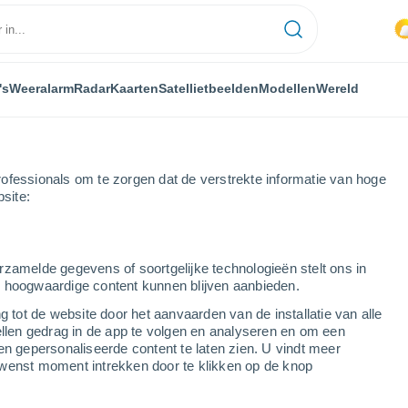
's
Weeralarm
Radar
Kaarten
Satellietbeelden
Modellen
Wereld
ofessionals om te zorgen dat de verstrekte informatie van hoge
bsite:
rzamelde gegevens of soortgelijke technologieën stelt ons in
s hoogwaardige content kunnen blijven aanbieden.
g tot de website door het aanvaarden van de installatie van alle
ellen gedrag in de app te volgen en analyseren en om een
...
en gepersonaliseerde content te laten zien. U vindt meer
wenst moment intrekken door te klikken op de knop
Per uur
Bewolkte lucht in de komende
uren