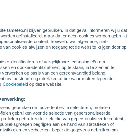
ite tameteo.nl blijven gebruiken. In dat geval informeren wij u dat
e worden geïnstalleerd, maar dat er geen cookies worden gebruikt
epersonaliseerde content, hoewel u wel algemene, niet-
ie van cookies afwijzen en toegang tot de website krijgen door op
Satelietbeelden
Weersmodellen
ieke identificatoren of vergelijkbare technologieën om
n en cookie-identificatoren, op te slaan, in te zien en te
erwerken op basis van een gerechtvaardigd belang,
ent uw toestemming intrekken of bezwaar maken tegen de
aandag
Dinsdag
Woensdag
Donderdag
ns
Cookiebeleid
op deze website.
10 Aug
11 Aug
12 Aug
13 Aug
verwerking:
vens gebruiken om advertenties te selecteren, profielen
ielen gebruiken voor de selectie van gepersonaliseerde
 profielen gebruiken ter selectie van gepersonaliseerde content,
25°
/
16°
23°
/
13°
27°
/
13°
34°
/
18°
publieksgroepen begrijpen aan de hand van statistieken of
 ontwikkelen en verbeteren, beperkte gegevens gebruiken om