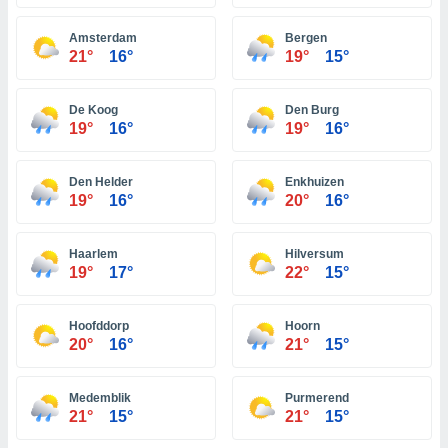
 zijn het
 de website
Amsterdam
Bergen
talleerd,
21°
16°
19°
15°
 geen
den gebruikt
van gedrag
De Koog
Den Burg
 weergeven
19°
16°
19°
16°
 of
seerde
wel u wel
Den Helder
Enkhuizen
et-
19°
16°
20°
16°
seerde
t kunnen
 de
Haarlem
Hilversum
van cookies
19°
17°
22°
15°
toegang tot
rijgen door
Hoofddorp
Hoorn
"Weigeren"
20°
16°
21°
15°
stemming
j en
Medemblik
Purmerend
21°
15°
21°
15°
s
cookies,
ficatoren of