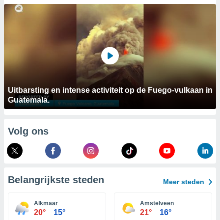
aliseerde
aten zien. U
nformatie in
leid
en kunt
ng op elk
ment
or te klikken
lingen
onder
bsite.
Uitbarsting en intense activiteit op de Fuego-vulkaan in
Guatemala.
,
htige
Volg ons
ieën
allatie van
 aanvaardt,
 website
Belangrijkste steden
Meer steden
lijven
n dat geval
Alkmaar
Amstelveen
ij u dat
20°
15°
21°
16°
es die