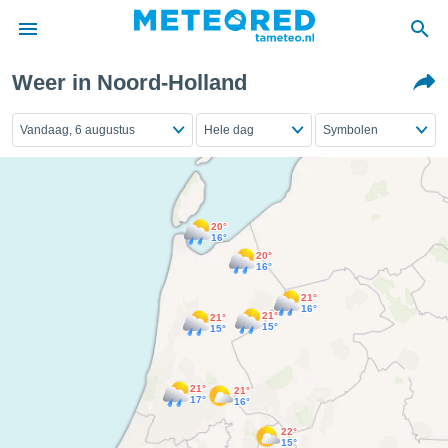
Weer in Noord-Holland
nnisgeving
van
Vandaag, 6 augustus
Hele dag
Symbolen
tameteo.nl)
teld door
s om te
e verstrekte
an hoge
20°
 U hebt de
16°
ies voor
20°
16°
deze
21°
16°
21°
21°
15°
15°
anvaarden
toegang
21°
21°
seerde
17°
16°
lame op basis
22°
ies
15°