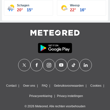
e
Schagen
Weesp
ën om
20°
15°
22°
16°
evens,
zoek aan
, IP-
 cookie-
en, op te
zien en te
 Sommige
kunnen uw
gevens
p basis van
vaardigd
rtegen u
t maken. U
r op elk
toestemming
 bezwaar
 de
Contact
Over ons
FAQ
Gebruiksvoorwaarden
Cookies
werking
en op "
Privacyverklaring
Privacy instellingen
" of via ons
op deze
© 2026 Meteored. Alle rechten voorbehouden