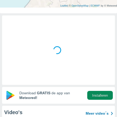
gegevens of
Leaflet
|
©
OpenStreetMap
|
ECMWF
by © Meteored
n stelt ons
e
den te
zodat wij u
oogwaardige
IK
en blijven
GA
AKKOORD
 knop
 en
INSTELLINGEN
kt, krijgt u
de website
nvaarden van
e van alle
n ons dan
 partners,
aat stellen
Download
GRATIS
de app van
 app te
Installeren
Meteored!
nalyseren en
fiek profiel
len om u op
Video's
Meer video´s
an reclame