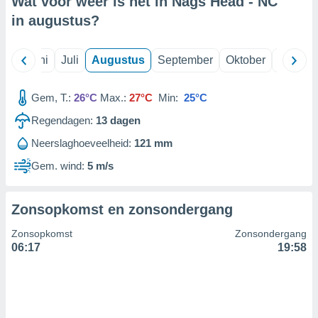
Wat voor weer is het in Nags Head - NC
in
augustus
?
99 partners
Mei
Juni
Juli
Augustus
September
Oktober
Novemb
Gem, T.:
26°C
Max.:
27°C
Min:
25°C
Regendagen:
13
dagen
Neerslaghoeveelheid:
121 mm
Gem. wind:
5 m/s
Zonsopkomst en zonsondergang
Zonsopkomst
Zonsondergang
06:17
19:58