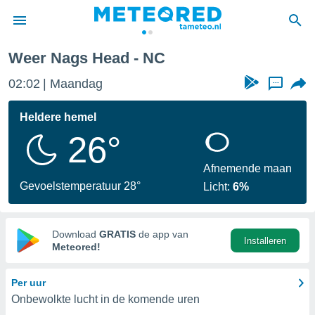
Weer Nags Head - NC
nnisgeving
02:02
Maandag
...
van
tameteo.nl)
teld door
Heldere hemel
s om te
26°
e verstrekte
an hoge
 U hebt de
Afnemende maan
ies voor
Gevoelstemperatuur 28°
Licht:
6%
deze
anvaarden
Download
GRATIS
de app van
Installeren
toegang
Meteored!
seerde
Per uur
lame op basis
Onbewolkte lucht in de komende uren
ies