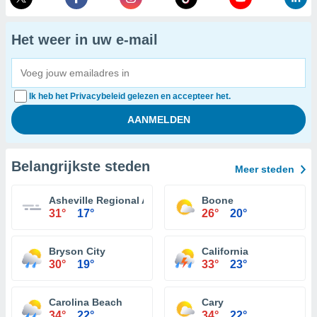
Het weer in uw e-mail
Ik heb het Privacybeleid gelezen en accepteer het.
Belangrijkste steden
Meer steden
Asheville Regional Airport
Boone
31°
17°
26°
20°
Bryson City
California
30°
19°
33°
23°
Carolina Beach
Cary
34°
22°
34°
22°