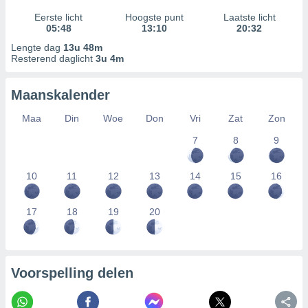
Eerste licht
Hoogste punt
Laatste licht
05:48
13:10
20:32
Lengte dag
13u 48m
Resterend daglicht
3u 4m
Maanskalender
Maa
Din
Woe
Don
Vri
Zat
Zon
7
8
9
10
11
12
13
14
15
16
17
18
19
20
Voorspelling delen