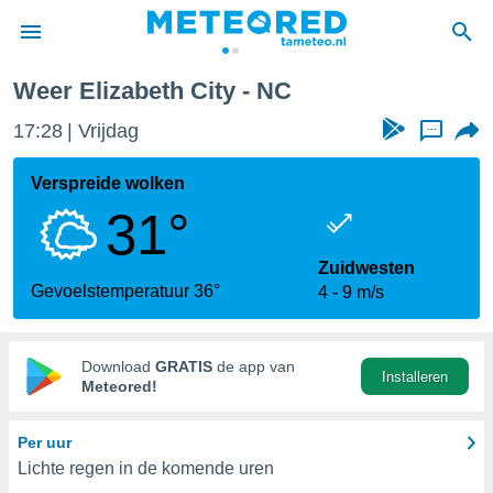
Weer Elizabeth City - NC
nnisgeving
17:28
Vrijdag
...
van
tameteo.nl)
teld door
Verspreide wolken
s om te
31°
e verstrekte
an hoge
 U hebt de
Zuidwesten
ies voor
Gevoelstemperatuur 36°
4
9 m/s
deze
anvaarden
Download
GRATIS
de app van
Installeren
toegang
Meteored!
seerde
Per uur
lame op basis
Lichte regen in de komende uren
ies