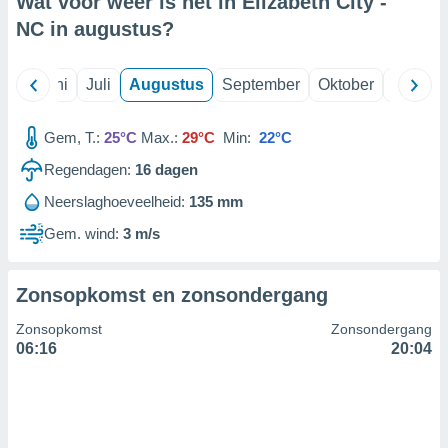
Wat voor weer is het in Elizabeth City -
NC in
augustus
?
99 partners
Mei
Juni
Juli
Augustus
September
Oktober
Novemb
Gem, T.:
25°C
Max.:
29°C
Min:
22°C
Regendagen:
16
dagen
Neerslaghoeveelheid:
135 mm
Gem. wind:
3 m/s
Zonsopkomst en zonsondergang
Zonsopkomst
Zonsondergang
06:16
20:04