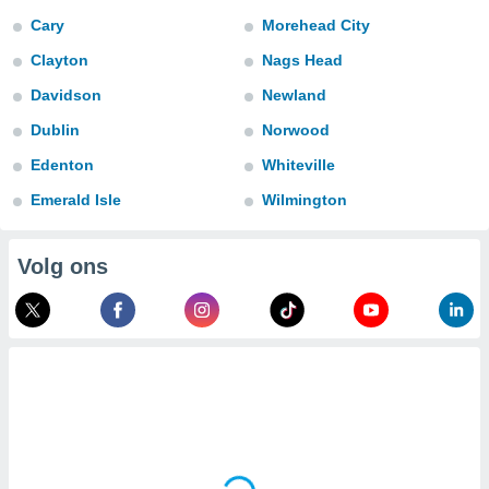
aliseerde
Cary
Morehead City
aten zien. U
nformatie in
Clayton
Nags Head
leid
en kunt
ng op elk
Davidson
Newland
ment
Dublin
Norwood
or te klikken
Edenton
Whiteville
lingen
onder
bsite.
Emerald Isle
Wilmington
,
Volg ons
htige
ieën
allatie van
 aanvaardt,
 website
lijven
n dat geval
ij u dat
es die