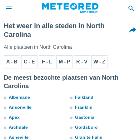
Het weer in alle steden in North
nnisgeving
Carolina
van
tameteo.nl)
Alle plaatsen in North Carolina
teld door
s om te
A - B
C - E
F - L
M - P
R - V
W - Z
e verstrekte
an hoge
 U hebt de
De meest bezochte plaatsen van North
ies voor
Carolina
deze
Albemarle
Falkland
anvaarden
Ansonville
Franklin
toegang
Apex
Gastonia
seerde
Archdale
Goldsboro
lame op basis
ies
Asheville
Granite Falls