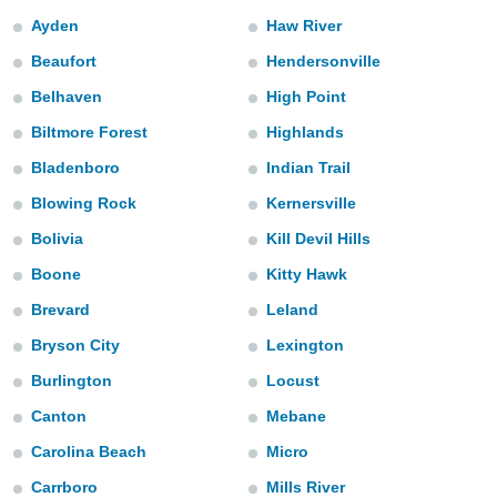
gegevens of
Ayden
Haw River
n stelt ons
Beaufort
Hendersonville
e
den te
Belhaven
High Point
zodat wij u
Biltmore Forest
Highlands
oogwaardige
IK
en blijven
GA
Bladenboro
Indian Trail
AKKOORD
Blowing Rock
Kernersville
 knop
 en
Bolivia
Kill Devil Hills
INSTELLINGEN
kt, krijgt u
de website
Boone
Kitty Hawk
nvaarden van
Brevard
Leland
e van alle
n ons dan
Bryson City
Lexington
 partners,
aat stellen
Burlington
Locust
 app te
Canton
Mebane
nalyseren en
fiek profiel
Carolina Beach
Micro
len om u op
an reclame
Carrboro
Mills River