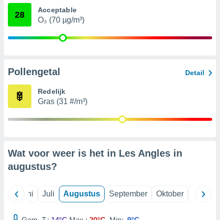
Acceptable
28
O₃ (70 µg/m³)
99 partners
Pollengetal
Detail
Redelijk
Gras (31 #/m³)
Wat voor weer is het in Les Angles in
augustus
?
Mei
Juni
Juli
Augustus
September
Oktober
Novemb
Gem, T.:
14°C
Max.:
20°C
Min:
9°C