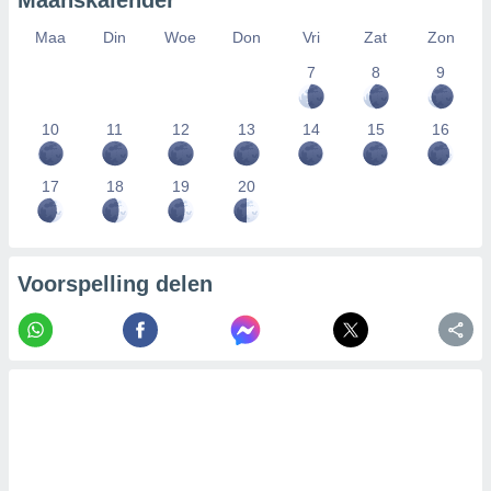
Maanskalender
Maa
Din
Woe
Don
Vri
Zat
Zon
7
8
9
10
11
12
13
14
15
16
17
18
19
20
Voorspelling delen