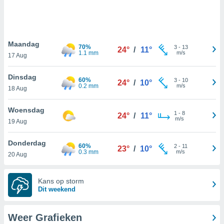
e
ën om
evens,
zoek aan
, IP-
Maandag
70%
3
-
13
24°
/
11°
 cookie-
1.1 mm
m/s
17 Aug
en, op te
zien en te
Dinsdag
 Sommige
60%
3
-
10
24°
/
10°
0.2 mm
m/s
18 Aug
kunnen uw
gevens
p basis van
Woensdag
1
-
8
24°
/
11°
vaardigd
m/s
19 Aug
rtegen u
t maken. U
Donderdag
r op elk
60%
2
-
11
23°
/
10°
0.3 mm
m/s
20 Aug
toestemming
 bezwaar
 de
Kans op storm
werking
Dit weekend
en op "
" of via ons
op deze
Weer Grafieken