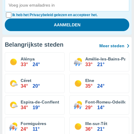
Ik heb het Privacybeleid gelezen en accepteer het.
Belangrijkste steden
Meer steden
Alénya
Amélie-les-Bains-Palald
33°
24°
33°
21°
Céret
Elne
34°
20°
35°
24°
Espira-de-Conflent
Font-Romeu-Odeillo-Vi
34°
19°
29°
14°
Formiguères
Ille-sur-Têt
24°
11°
36°
21°