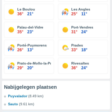
Le Boulou
Les Angles
36°
21°
25°
11°
Palau-del-Vidre
Port-Vendres
35°
23°
31°
24°
Porté-Puymorens
Prades
26°
13°
33°
18°
Prats-de-Mollo-la-Preste
Rivesaltes
29°
20°
36°
24°
Nabijgelegen plaatsen
Puyvalador
(8.49 km)
Sauto
(9.61 km)