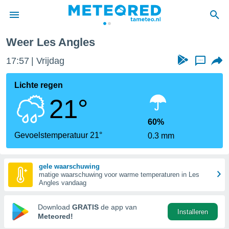
les
Weer Les Angles
nnisgeving
17:57
Vrijdag
...
van
tameteo.nl)
teld door
Lichte regen
s om te
21°
e verstrekte
an hoge
 U hebt de
60%
ies voor
Gevoelstemperatuur 21°
0.3 mm
deze
gele waarschuwing
anvaarden
matige waarschuwing voor warme temperaturen in Les
toegang
Angles vandaag
seerde
Download
GRATIS
de app van
Installeren
lame op basis
Meteored!
ies