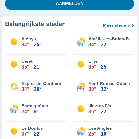
Belangrijkste steden
Meer steden
Alénya
Amélie-les-Bains-Palald
34°
25°
34°
22°
Céret
Elne
35°
21°
35°
25°
Espira-de-Conflent
Font-Romeu-Odeillo-Vi
34°
20°
30°
12°
Formiguères
Ille-sur-Têt
24°
9°
36°
22°
Le Boulou
Les Angles
37°
22°
25°
10°