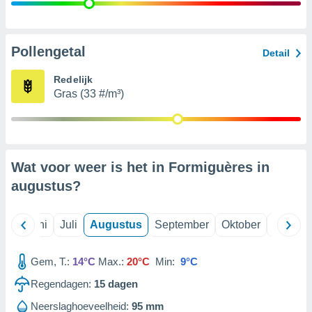
99 partners
Pollengetal
Detail
Redelijk
Gras (33 #/m³)
Wat voor weer is het in Formiguères in
augustus
?
Mei
Juni
Juli
Augustus
September
Oktober
Novemb
Gem, T.:
14°C
Max.:
20°C
Min:
9°C
Regendagen:
15
dagen
Neerslaghoeveelheid:
95 mm