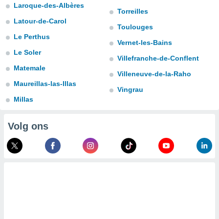
aliseerde
Laroque-des-Albères
Torreilles
aten zien. U
Latour-de-Carol
nformatie in
Toulouges
leid
en kunt
Le Perthus
ng op elk
Vernet-les-Bains
ment
Le Soler
Villefranche-de-Conflent
or te klikken
Matemale
Villeneuve-de-la-Raho
lingen
onder
Maureillas-las-Illas
bsite.
Vingrau
Millas
,
Volg ons
htige
ieën
allatie van
 aanvaardt,
 website
lijven
n dat geval
ij u dat
es die