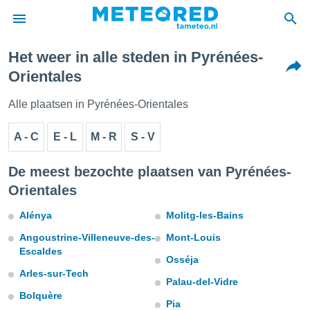
Het weer in alle steden in Pyrénées-
nnisgeving
Orientales
van
tameteo.nl)
Alle plaatsen in Pyrénées-Orientales
teld door
s om te
A - C
E - L
M - R
S - V
e verstrekte
an hoge
 U hebt de
De meest bezochte plaatsen van Pyrénées-
ies voor
Orientales
deze
Alénya
Molitg-les-Bains
anvaarden
Angoustrine-Villeneuve-des-
Mont-Louis
toegang
Escaldes
Osséja
Arles-sur-Tech
seerde
Palau-del-Vidre
lame op basis
Bolquère
ies
Pia