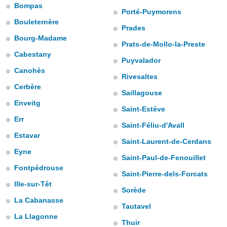
gegevens of
Bompas
Porté-Puymorens
Bouleternère
n stelt ons
Prades
e
Bourg-Madame
den te
Prats-de-Mollo-la-Preste
zodat wij u
Cabestany
Puyvalador
oogwaardige
IK
en blijven
Canohès
GA
Rivesaltes
AKKOORD
Cerbère
Saillagouse
 knop
Enveitg
 en
Saint-Estève
INSTELLINGEN
kt, krijgt u
Err
de website
Saint-Féliu-d'Avall
nvaarden van
Estavar
Saint-Laurent-de-Cerdans
e van alle
Eyne
n ons dan
Saint-Paul-de-Fenouillet
 partners,
Fontpédrouse
aat stellen
Saint-Pierre-dels-Forcats
 app te
Ille-sur-Têt
Sorède
nalyseren en
La Cabanasse
fiek profiel
Tautavel
len om u op
La Llagonne
an reclame
Thuir