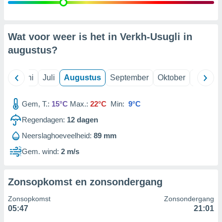
99 partners
Wat voor weer is het in Verkh-Usugli in
augustus
?
Mei
Juni
Juli
Augustus
September
Oktober
Novemb
Gem, T.:
15°C
Max.:
22°C
Min:
9°C
Regendagen:
12
dagen
Neerslaghoeveelheid:
89 mm
Gem. wind:
2 m/s
Zonsopkomst en zonsondergang
Zonsopkomst
Zonsondergang
05:47
21:01