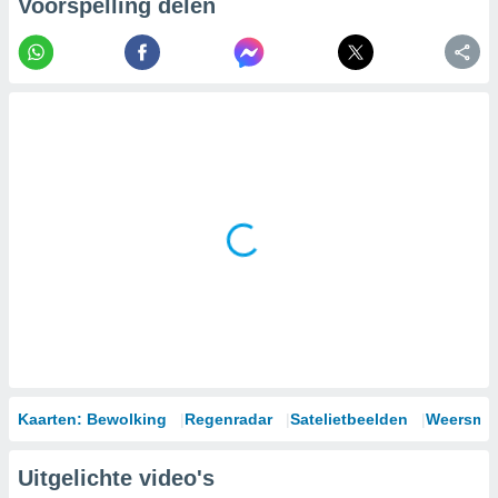
Voorspelling delen
Kaarten: Bewolking
Regenradar
Satelietbeelden
Weersmod
Uitgelichte video's