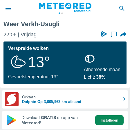
Weer Verkh-Usugli
nnisgeving
22:06
Vrijdag
...
van
tameteo.nl)
teld door
Verspreide wolken
s om te
13°
e verstrekte
an hoge
 U hebt de
Afnemende maan
ies voor
Gevoelstemperatuur 13°
Licht:
38%
deze
anvaarden
Orkaan
Dolphin Op 3,005,963 km afstand
toegang
seerde
Download
GRATIS
de app van
Installeren
lame op basis
Meteored!
ies