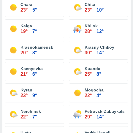
Chara
Chita
23°
5°
23°
10°
Kalga
Khilok
19°
7°
28°
12°
Krasnokamensk
Krasny Chikoy
20°
8°
30°
14°
Ksenyevka
Kuanda
21°
6°
25°
8°
Kyran
Mogocha
23°
9°
22°
4°
Nerchinsk
Petrovsk-Zabaykalsky
22°
7°
29°
14°
Ulety
Verkh-Usugli