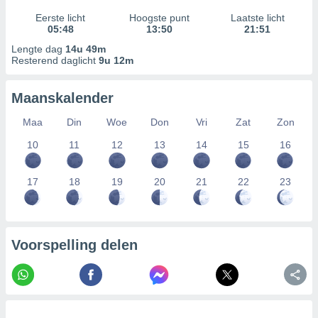
Eerste licht
Hoogste punt
Laatste licht
05:48
13:50
21:51
Lengte dag
14u 49m
Resterend daglicht
9u 12m
Maanskalender
Maa
Din
Woe
Don
Vri
Zat
Zon
10
11
12
13
14
15
16
17
18
19
20
21
22
23
Voorspelling delen