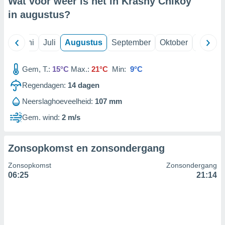
Wat voor weer is het in Krasny Chikoy
in
augustus
?
99 partners
Mei
Juni
Juli
Augustus
September
Oktober
Novemb
Gem, T.:
15°C
Max.:
21°C
Min:
9°C
Regendagen:
14
dagen
Neerslaghoeveelheid:
107 mm
Gem. wind:
2 m/s
Zonsopkomst en zonsondergang
Zonsopkomst
Zonsondergang
06:25
21:14