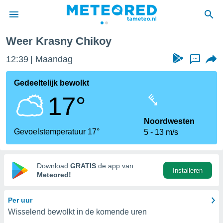
Weer Krasny Chikoy
nnisgeving
12:39
Maandag
...
van
tameteo.nl)
teld door
Gedeeltelijk bewolkt
s om te
17°
e verstrekte
an hoge
 U hebt de
Noordwesten
ies voor
Gevoelstemperatuur 17°
5
13 m/s
deze
anvaarden
Download
GRATIS
de app van
Installeren
toegang
Meteored!
seerde
Per uur
lame op basis
Wisselend bewolkt in de komende uren
ies