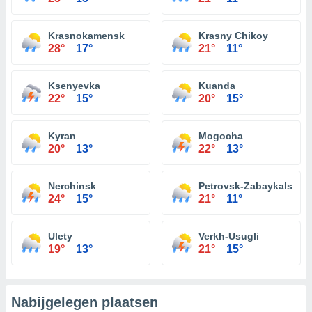
Krasnokamensk
Krasny Chikoy
28°
17°
21°
11°
Ksenyevka
Kuanda
22°
15°
20°
15°
Kyran
Mogocha
20°
13°
22°
13°
Nerchinsk
Petrovsk-Zabaykalsky
24°
15°
21°
11°
Ulety
Verkh-Usugli
19°
13°
21°
15°
Nabijgelegen plaatsen