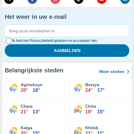
Het weer in uw e-mail
Ik heb het Privacybeleid gelezen en accepteer het.
Belangrijkste steden
Meer steden
Aginskoye
Borzya
20°
16°
24°
17°
Chara
Chita
21°
13°
19°
15°
Kalga
Khilok
25°
15°
21°
11°