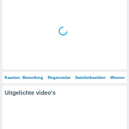
Kaarten: Bewolking
Regenradar
Satelietbeelden
Weersmod
Uitgelichte video's