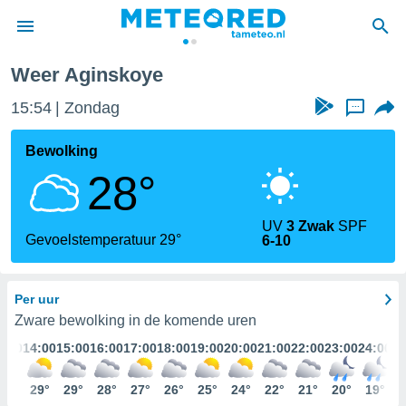
Weer Aginskoye
nnisgeving
15:54
Zondag
...
van
tameteo.nl)
teld door
Bewolking
s om te
28°
e verstrekte
an hoge
 U hebt de
UV
3 Zwak
SPF
ies voor
Gevoelstemperatuur 29°
6-10
deze
Per uur
anvaarden
toegang
Zware bewolking in de komende uren
3:00
14:00
15:00
16:00
17:00
18:00
19:00
20:00
21:00
22:00
23:00
24:00
seerde
lame op basis
28°
29°
29°
28°
27°
26°
25°
24°
22°
21°
20°
19°
ies