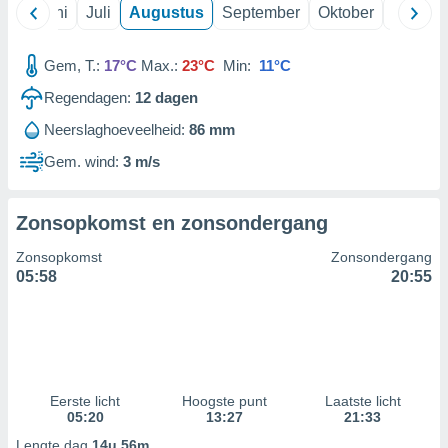
Mei
Juni
Juli
Augustus
September
Oktober
Novemb
99 partners
Gem, T.:
17°C
Max.:
23°C
Min:
11°C
Regendagen:
12
dagen
Neerslaghoeveelheid:
86 mm
Gem. wind:
3 m/s
Zonsopkomst en zonsondergang
Zonsopkomst
Zonsondergang
05:58
20:55
Eerste licht
Hoogste punt
Laatste licht
05:20
13:27
21:33
Lengte dag
14u 56m