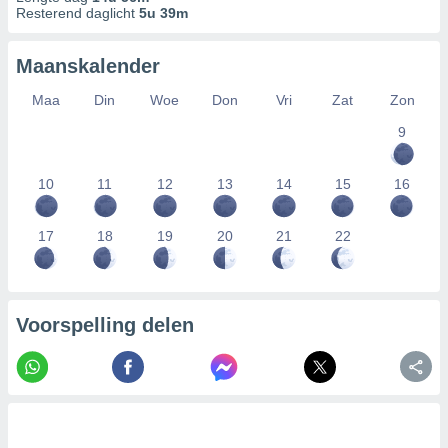
Resterend daglicht
5u 39m
Maanskalender
Maa
Din
Woe
Don
Vri
Zat
Zon
9
10
11
12
13
14
15
16
17
18
19
20
21
22
Voorspelling delen