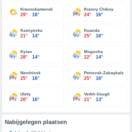
Krasnokamensk
Krasny Chikoy
29°
16°
24°
16°
Ksenyevka
Kuanda
21°
14°
25°
16°
Kyran
Mogocha
28°
14°
22°
14°
Nerchinsk
Petrovsk-Zabaykalsky
25°
16°
25°
16°
Ulety
Verkh-Usugli
26°
16°
21°
13°
Nabijgelegen plaatsen