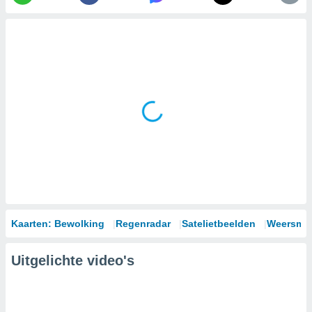
Kaarten: Bewolking
Regenradar
Satelietbeelden
Weersmod
Uitgelichte video's