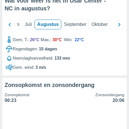
Wat voor weer is het in Usar Center -
NC in
augustus
?
99 partners
Mei
Juni
Juli
Augustus
September
Oktober
Novemb
Gem, T.:
26°C
Max.:
30°C
Min:
22°C
Regendagen:
15
dagen
Neerslaghoeveelheid:
133 mm
Gem. wind:
3 m/s
Zonsopkomst en zonsondergang
Zonsopkomst
Zonsondergang
06:23
20:06