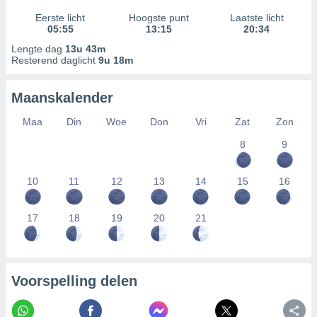
Eerste licht
Hoogste punt
Laatste licht
05:55
13:15
20:34
Lengte dag
13u 43m
Resterend daglicht
9u 18m
Maanskalender
Maa
Din
Woe
Don
Vri
Zat
Zon
8
9
10
11
12
13
14
15
16
17
18
19
20
21
Voorspelling delen