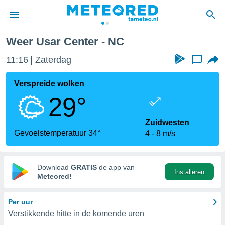
Weer Usar Center - NC
nnisgeving
11:16
Zaterdag
...
van
tameteo.nl)
teld door
Verspreide wolken
s om te
29°
e verstrekte
an hoge
 U hebt de
Zuidwesten
ies voor
Gevoelstemperatuur 34°
4
8 m/s
deze
anvaarden
Download
GRATIS
de app van
Installeren
toegang
Meteored!
seerde
Per uur
lame op basis
Verstikkende hitte in de komende uren
ies