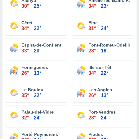
Alénya
Amélie-les-Bains-Palald
30°
25°
34°
23°
Céret
Elne
34°
22°
31°
24°
Espira-de-Conflent
Font-Romeu-Odeillo-Vi
33°
20°
28°
16°
Formiguères
Ille-sur-Têt
26°
13°
34°
22°
Le Boulou
Les Angles
35°
22°
26°
13°
Palau-del-Vidre
Port-Vendres
32°
24°
28°
24°
Porté-Puymorens
Prades