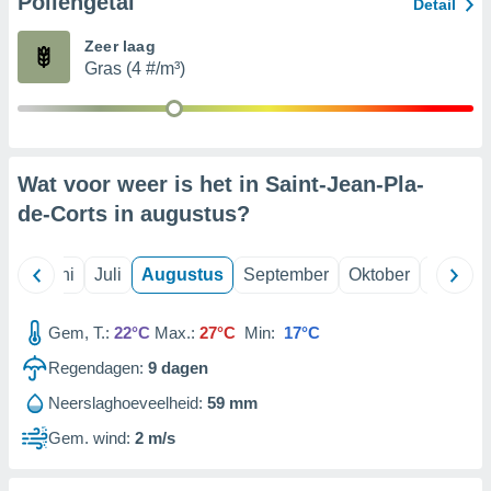
Pollengetal
Detail
Zeer laag
99 partners
Gras (4 #/m³)
Wat voor weer is het in Saint-Jean-Pla-
de-Corts in
augustus
?
Mei
Juni
Juli
Augustus
September
Oktober
Novemb
Gem, T.:
22°C
Max.:
27°C
Min:
17°C
Regendagen:
9
dagen
Neerslaghoeveelheid:
59 mm
Gem. wind:
2 m/s