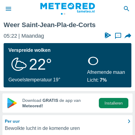
ean-Pla-de-Corts
Weer Saint-Jean-Pla-de-Corts
nnisgeving
05:22
Maandag
...
van
tameteo.nl)
teld door
Verspreide wolken
s om te
22°
e verstrekte
an hoge
 U hebt de
Afnemende maan
ies voor
Gevoelstemperatuur 19°
Licht:
7%
deze
anvaarden
Download
GRATIS
de app van
Installeren
toegang
Meteored!
seerde
Per uur
lame op basis
Bewolkte lucht in de komende uren
ies