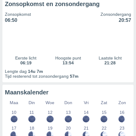
Zonsopkomst en zonsondergang
Zonsopkomst
Zonsondergang
06:50
20:57
Eerste licht
Hoogste punt
Laatste licht
06:19
13:54
21:28
Lengte dag
14u 7m
Tijd resterend tot zonsondergang
57m
Maanskalender
Maa
Din
Woe
Don
Vri
Zat
Zon
10
11
12
13
14
15
16
17
18
19
20
21
22
23