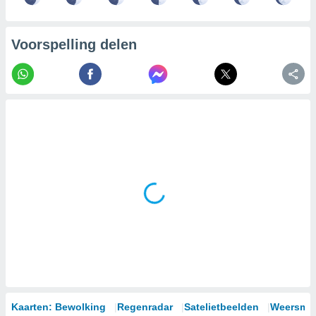
Voorspelling delen
Kaarten: Bewolking
Regenradar
Satelietbeelden
Weersmod