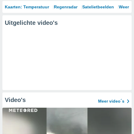
Kaarten: Temperatuur
Regenradar
Satelietbeelden
Weersm
Uitgelichte video's
Video's
Meer video´s