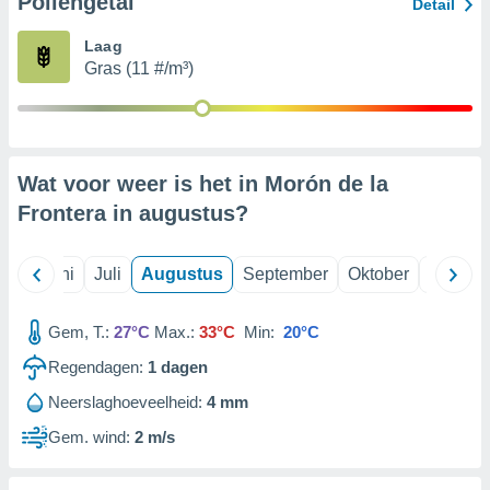
Pollengetal
Detail
Laag
99 partners
Gras (11 #/m³)
Wat voor weer is het in Morón de la
Frontera in
augustus
?
Mei
Juni
Juli
Augustus
September
Oktober
Novemb
Gem, T.:
27°C
Max.:
33°C
Min:
20°C
Regendagen:
1
dagen
Neerslaghoeveelheid:
4 mm
Gem. wind:
2 m/s