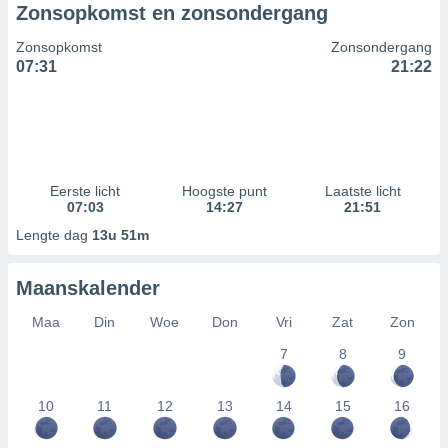
Zonsopkomst en zonsondergang
Zonsopkomst
Zonsondergang
07:31
21:22
Eerste licht
Hoogste punt
Laatste licht
07:03
14:27
21:51
Lengte dag
13u 51m
Maanskalender
Maa
Din
Woe
Don
Vri
Zat
Zon
7
8
9
10
11
12
13
14
15
16