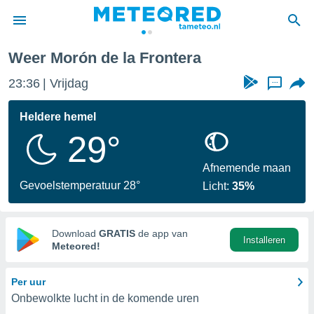
Frontera
Weer Morón de la Frontera
nnisgeving
23:36
Vrijdag
...
van
tameteo.nl)
teld door
Heldere hemel
s om te
29°
e verstrekte
an hoge
 U hebt de
Afnemende maan
ies voor
Gevoelstemperatuur 28°
Licht:
35%
deze
anvaarden
Download
GRATIS
de app van
Installeren
toegang
Meteored!
seerde
Per uur
lame op basis
Onbewolkte lucht in de komende uren
ies