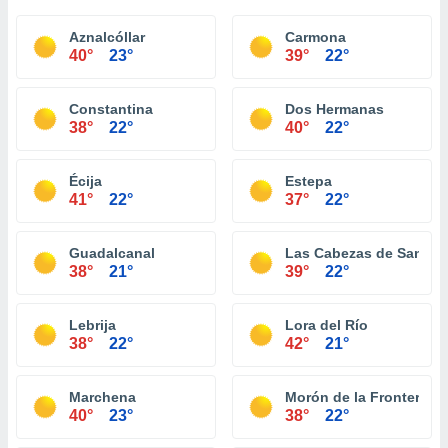
Aznalcóllar
Carmona
40°
23°
39°
22°
Constantina
Dos Hermanas
38°
22°
40°
22°
Écija
Estepa
41°
22°
37°
22°
Guadalcanal
Las Cabezas de San Ju
38°
21°
39°
22°
Lebrija
Lora del Río
38°
22°
42°
21°
Marchena
Morón de la Frontera
40°
23°
38°
22°