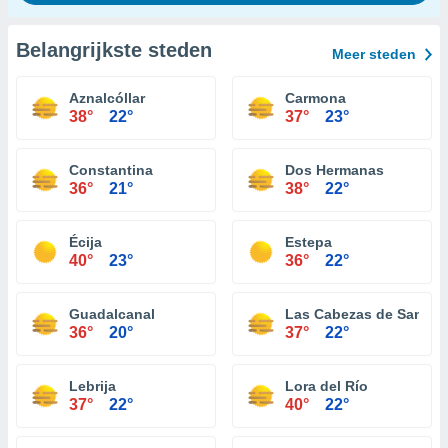
Belangrijkste steden
Meer steden
Aznalcóllar
Carmona
38°
22°
37°
23°
Constantina
Dos Hermanas
36°
21°
38°
22°
Écija
Estepa
40°
23°
36°
22°
Guadalcanal
Las Cabezas de San Ju
36°
20°
37°
22°
Lebrija
Lora del Río
37°
22°
40°
22°