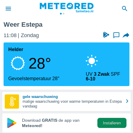
Weer Estepa
nnisgeving
11:08
Zondag
...
van
tameteo.nl)
teld door
Helder
s om te
28°
e verstrekte
an hoge
 U hebt de
UV
3 Zwak
SPF
ies voor
Gevoelstemperatuur 28°
6-10
deze
gele waarschuwing
anvaarden
matige waarschuwing voor warme temperaturen in Estepa
toegang
vandaag
seerde
Download
GRATIS
de app van
Installeren
lame op basis
Meteored!
ies