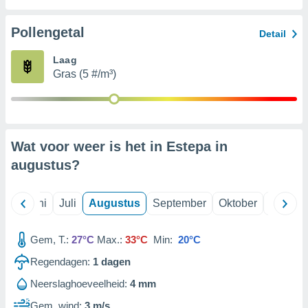
Pollengetal
99 partners
Detail
Laag
Gras (5 #/m³)
Wat voor weer is het in Estepa in
augustus
?
Mei
Juni
Juli
Augustus
September
Oktober
Novemb
Gem, T.:
27°C
Max.:
33°C
Min:
20°C
Regendagen:
1
dagen
Neerslaghoeveelheid:
4 mm
Gem. wind:
3 m/s