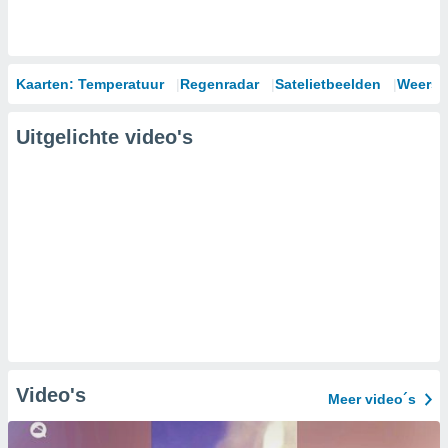
Kaarten: Temperatuur
Regenradar
Satelietbeelden
Weersm
Uitgelichte video's
Video's
Meer video´s