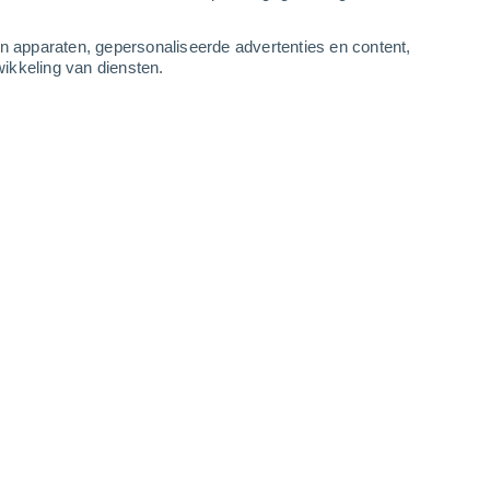
3
-
8
m/s
3
-
8
m/s
4
-
8
m/s
4
-
10
m/s
an apparaten, gepersonaliseerde advertenties en content,
ikkeling van diensten.
tus
Noorden
0 Vrijwel geen
r
26°
3
-
4 m/s
SPF:
nee
Noorden
0 Vrijwel geen
r
27°
3
-
4 m/s
SPF:
nee
Noorden
1 Vrijwel geen
r
28°
2
-
4 m/s
SPF:
nee
Noordoosten
4 Zwak
r
30°
2
-
4 m/s
SPF:
6-10
Zuidoosten
8 Sterk!
r
31°
3
-
6 m/s
SPF:
25-50