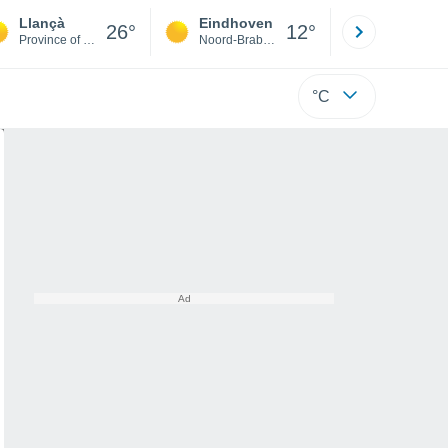
Llançà
Eindhoven
Rotterda
26°
12°
Province of Girona
Noord-Brabant
Zuid-Hollan
°C