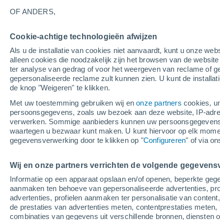
25°
OF ANDERS,
Cookie-achtige technologieën afwijzen
Noorden
Als u de installatie van cookies niet aanvaardt, kunt u onze webs
Gevoelstemperatuur 26°
3
-
4 m/s
alleen cookies die noodzakelijk zijn het browsen van de websit
ter analyse van gedrag of voor het weergeven van reclame of g
gepersonaliseerde reclame zult kunnen zien. U kunt de installat
de knop "Weigeren" te klikken.
Weer 1 - 7 dagen
Kaarten: Temperatuur
Regenrada
Met uw toestemming gebruiken wij en
onze partners
cookies, un
persoonsgegevens, zoals uw bezoek aan deze website, IP-adresse
verwerken. Sommige aanbieders kunnen uw persoonsgegevens v
waartegen u bezwaar kunt maken. U kunt hiervoor op elk mom
Morgen
Maandag
Vandaag
gegevensverwerking door te klikken op "
Configureren
" of via o
9 Aug
10 Aug
8 Aug
Wij en onze partners verrichten de volgende gegevens
Informatie op een apparaat opslaan en/of openen, beperkte gege
30%
aanmaken ten behoeve van gepersonaliseerde advertenties, prof
0.2 mm
advertenties, profielen aanmaken ter personalisatie van content,
34°
/
23°
30°
/
22°
32°
/
25°
de prestaties van advertenties meten, contentprestaties meten, 
combinaties van gegevens uit verschillende bronnen, diensten