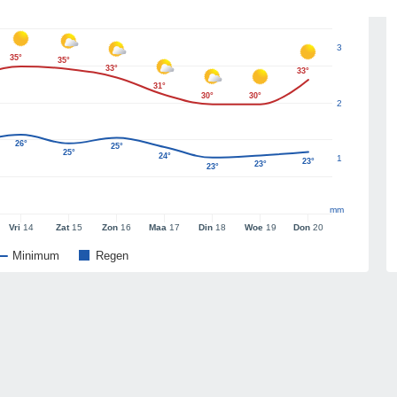
3
35°
35°
33°
33°
31°
30°
30°
2
26°
25°
25°
24°
1
23°
23°
23°
mm
Vri
14
Zat
15
Zon
16
Maa
17
Din
18
Woe
19
Don
20
Minimum
Regen