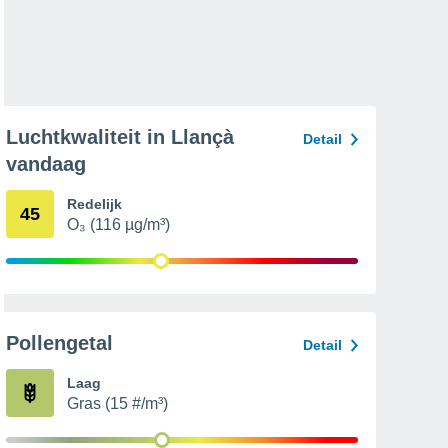
Luchtkwaliteit in Llançà
Detail
vandaag
Redelijk
45
O₃ (116 µg/m³)
Pollengetal
Detail
Laag
Gras (15 #/m³)