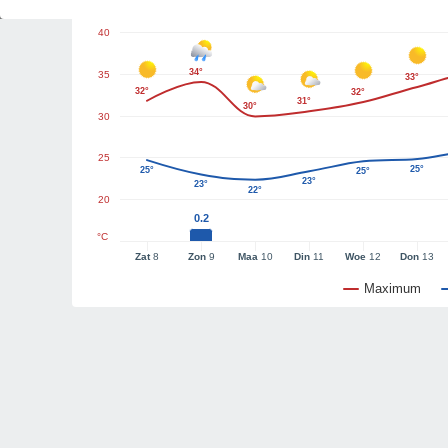
40
34°
35
33°
32°
32°
31°
30°
30
25
25°
25°
25°
23°
23°
22°
20
0.2
°C
Zat
8
Zon
9
Maa
10
Din
11
Woe
12
Don
13
Maximum