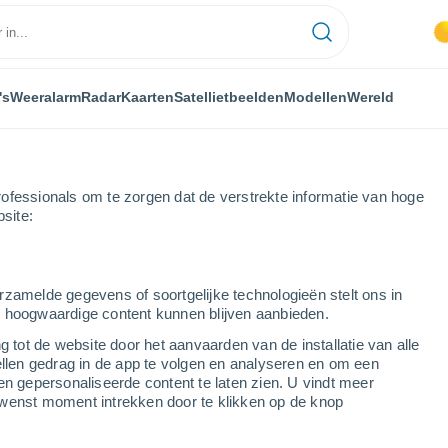
's
Weeralarm
Radar
Kaarten
Satellietbeelden
Modellen
Wereld
ofessionals om te zorgen dat de verstrekte informatie van hoge
bsite:
lançà
rzamelde gegevens of soortgelijke technologieën stelt ons in
s hoogwaardige content kunnen blijven aanbieden.
g tot de website door het aanvaarden van de installatie van alle
ellen gedrag in de app te volgen en analyseren en om een
...
en gepersonaliseerde content te laten zien. U vindt meer
wenst moment intrekken door te klikken op de knop
Per uur
Onbewolkte lucht in de komende
uren