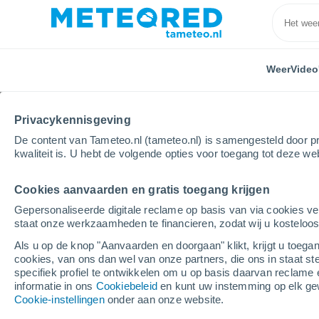
Weer
Video
Privacykennisgeving
De content van Tameteo.nl (tameteo.nl) is samengesteld door pr
kwaliteit is. U hebt de volgende opties voor toegang tot deze we
Cookies aanvaarden en gratis toegang krijgen
Home
Spanje
Catalonië
Provincie Girona
L
Gepersonaliseerde digitale reclame op basis van via cookies ve
staat onze werkzaamheden te financieren, zodat wij u kosteloo
Weer Llançà
Als u op de knop "Aanvaarden en doorgaan" klikt, krijgt u toegan
cookies, van ons dan wel van onze partners, die ons in staat st
07:10
Zaterdag
specifiek profiel te ontwikkelen om u op basis daarvan reclame 
informatie in ons
Cookiebeleid
en kunt uw instemming op elk ge
Cookie-instellingen
onder aan onze website.
Helder