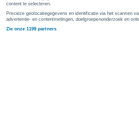
content te selecteren.
6
-
11
m/s
4
-
8
m/s
4
-
9
m/s
Precieze geolocatiegegevens en identificatie via het scannen v
advertentie- en contentmetingen, doelgroepenonderzoek en ontw
Het weer in Llançà vandaag
, 8 augus
Zie onze 1199 partners
Helder
25°
07:00
Gevoelstemperatuu
Helder
26°
08:00
Gevoelstemperatuu
Helder
28°
09:00
Gevoelstemperatuu
Helder
30°
11:00
Gevoelstemperatuu
Helder
31°
14:00
Gevoelstemperatuu