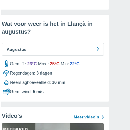
Wat voor weer is het in Llançà in
augustus
?
Augustus
Gem, T.:
23°C
Max.:
25°C
Min:
22°C
Regendagen:
3
dagen
Neerslaghoeveelheid:
16 mm
Gem. wind:
5 m/s
Video's
Meer video´s