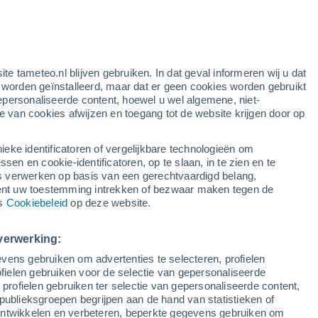
gele waarschuwing
matige waarschuwing voor warme
temperaturen in Llançà vandaag
ite tameteo.nl blijven gebruiken. In dat geval informeren wij u dat
e worden geïnstalleerd, maar dat er geen cookies worden gebruikt
epersonaliseerde content, hoewel u wel algemene, niet-
ie van cookies afwijzen en toegang tot de website krijgen door op
r
Satelietbeelden
Weersmodellen
ieke identificatoren of vergelijkbare technologieën om
n en cookie-identificatoren, op te slaan, in te zien en te
erwerken op basis van een gerechtvaardigd belang,
ent uw toestemming intrekken of bezwaar maken tegen de
Dinsdag
Woensdag
Donderdag
Vrijdag
ns
Cookiebeleid
op deze website.
11 Aug
12 Aug
13 Aug
14 Aug
verwerking:
vens gebruiken om advertenties te selecteren, profielen
ielen gebruiken voor de selectie van gepersonaliseerde
 profielen gebruiken ter selectie van gepersonaliseerde content,
31°
/
23°
32°
/
25°
33°
/
25°
35°
/
26°
publieksgroepen begrijpen aan de hand van statistieken of
 ontwikkelen en verbeteren, beperkte gegevens gebruiken om