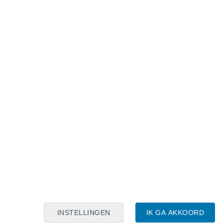
Maanskalender
Maa
Din
Woe
Don
Vri
Zat
Zon
8
9
10
11
12
13
14
15
16
17
18
19
20
21
INSTELLINGEN
IK GA AKKOORD
4