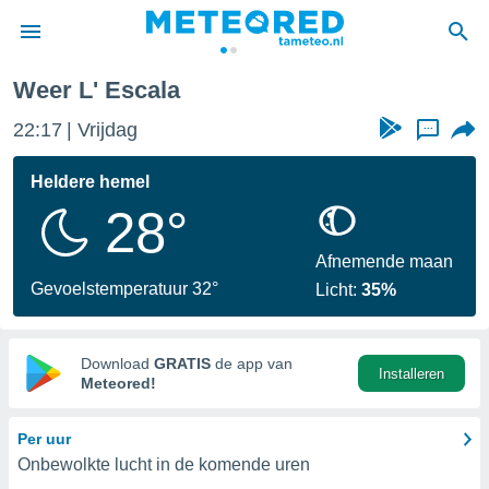
Weer L' Escala
nnisgeving
22:17
Vrijdag
...
van
tameteo.nl)
teld door
Heldere hemel
s om te
28°
e verstrekte
an hoge
 U hebt de
Afnemende maan
ies voor
Gevoelstemperatuur 32°
Licht:
35%
deze
anvaarden
Download
GRATIS
de app van
Installeren
toegang
Meteored!
seerde
Per uur
lame op basis
Onbewolkte lucht in de komende uren
ies