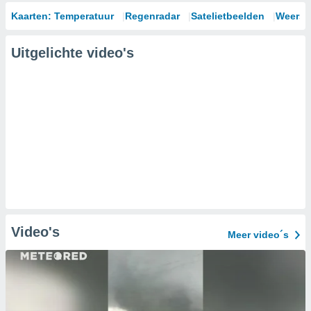
Kaarten: Temperatuur
Regenradar
Satelietbeelden
Weersm
Uitgelichte video's
Video's
Meer video´s