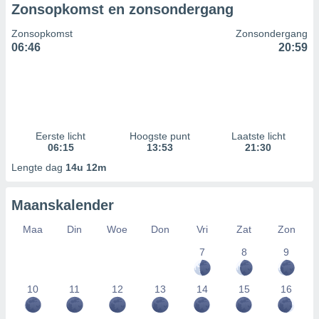
Zonsopkomst en zonsondergang
Zonsopkomst
Zonsondergang
06:46
20:59
Eerste licht
Hoogste punt
Laatste licht
06:15
13:53
21:30
Lengte dag
14u 12m
Maanskalender
Maa
Din
Woe
Don
Vri
Zat
Zon
7
8
9
10
11
12
13
14
15
16