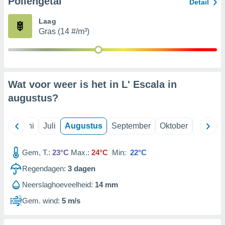
Pollengetal
Detail
Laag
99 partners
Gras (14 #/m³)
Wat voor weer is het in L' Escala in
augustus
?
Mei
Juni
Juli
Augustus
September
Oktober
Novemb
Gem, T.:
23°C
Max.:
24°C
Min:
22°C
Regendagen:
3
dagen
Neerslaghoeveelheid:
14 mm
Gem. wind:
5 m/s