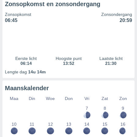
Zonsopkomst en zonsondergang
Zonsopkomst
Zonsondergang
06:45
20:59
Eerste licht
Hoogste punt
Laatste licht
06:14
13:52
21:30
Lengte dag
14u 14m
Maanskalender
Maa
Din
Woe
Don
Vri
Zat
Zon
7
8
9
10
11
12
13
14
15
16