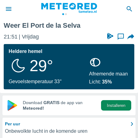
 Selva
Weer El Port de la Selva
nnisgeving
21:51
Vrijdag
...
van
tameteo.nl)
teld door
Heldere hemel
s om te
29°
e verstrekte
an hoge
 U hebt de
Afnemende maan
ies voor
Gevoelstemperatuur 33°
Licht:
35%
deze
anvaarden
Download
GRATIS
de app van
Installeren
toegang
Meteored!
seerde
Per uur
lame op basis
Onbewolkte lucht in de komende uren
ies