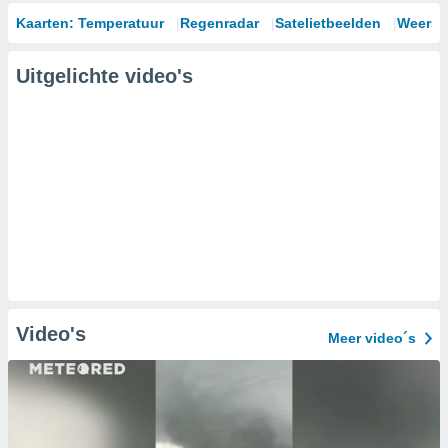
Kaarten: Temperatuur
Regenradar
Satelietbeelden
Weersm
Uitgelichte video's
Video's
Meer video´s