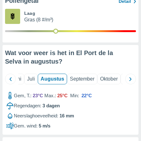
Pollengetal
Detail
Laag
99 partners
Gras (8 #/m³)
Wat voor weer is het in El Port de la
Selva in
augustus
?
Mei
Juni
Juli
Augustus
September
Oktober
Novemb
Gem, T.:
23°C
Max.:
25°C
Min:
22°C
Regendagen:
3
dagen
Neerslaghoeveelheid:
16 mm
Gem. wind:
5 m/s