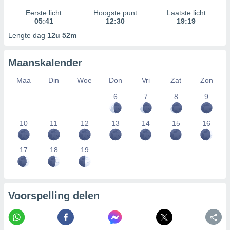
Eerste licht
Hoogste punt
Laatste licht
05:41
12:30
19:19
Lengte dag
12u 52m
Maanskalender
Maa
Din
Woe
Don
Vri
Zat
Zon
6
7
8
9
10
11
12
13
14
15
16
17
18
19
Voorspelling delen