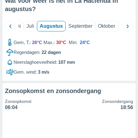
Wat voor weer is het in La Hacienda in
augustus
?
99 partners
Mei
Juni
Juli
Augustus
September
Oktober
Novemb
Gem, T.:
26°C
Max.:
30°C
Min:
24°C
Regendagen:
22
dagen
Neerslaghoeveelheid:
107 mm
Gem. wind:
3 m/s
Zonsopkomst en zonsondergang
Zonsopkomst
Zonsondergang
06:04
18:56