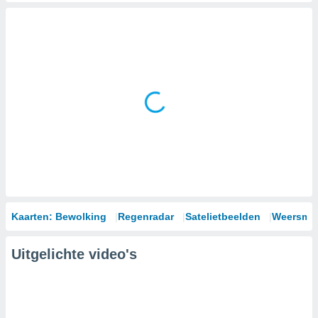
Kaarten: Bewolking
Regenradar
Satelietbeelden
Weersmod
Uitgelichte video's