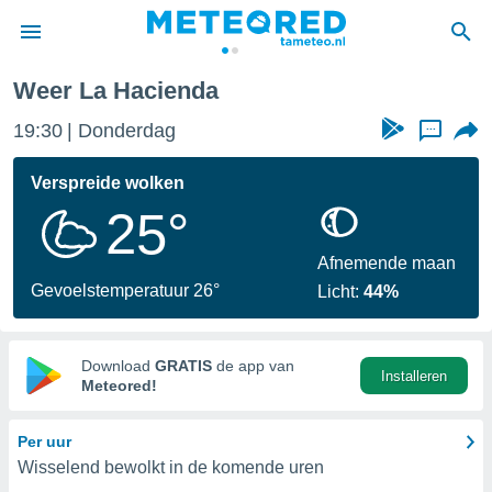
Weer La Hacienda
nnisgeving
19:30
Donderdag
...
van
tameteo.nl)
teld door
Verspreide wolken
s om te
25°
e verstrekte
an hoge
 U hebt de
Afnemende maan
ies voor
Gevoelstemperatuur 26°
Licht:
44%
deze
anvaarden
Download
GRATIS
de app van
Installeren
toegang
Meteored!
seerde
Per uur
lame op basis
Wisselend bewolkt in de komende uren
ies