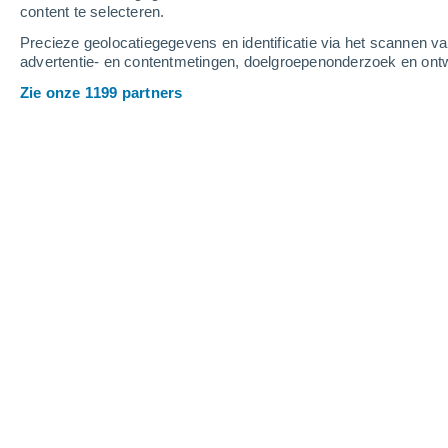
content te selecteren.
4
-
12
m/s
4
-
11
m/s
4
5
-
11
m/s
Precieze geolocatiegegevens en identificatie via het scannen v
advertentie- en contentmetingen, doelgroepenonderzoek en ontw
Het weer in Comerío Zona Urbana va
Zie onze 1199 partners
Gedeeltelijk bewol
29°
10:00
Gevoelstemperatuu
Lichte regen
30%
30°
11:00
0.1 mm
Gevoelstemperatuu
Lichte regen
30%
31°
12:00
0.3 mm
Gevoelstemperatuu
Lichte regen
50%
31°
13:00
0.4 mm
Gevoelstemperatuu
Lichte regen
60%
30°
14:00
0.7 mm
Gevoelstemperatuu