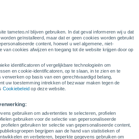
gele waarschuwing
matige waarschuwing voor warme
temperaturen in Comerío Zona
Urbana vandaag
ite tameteo.nl blijven gebruiken. In dat geval informeren wij u dat
e worden geïnstalleerd, maar dat er geen cookies worden gebruikt
epersonaliseerde content, hoewel u wel algemene, niet-
ie van cookies afwijzen en toegang tot de website krijgen door op
lietbeelden
Weersmodellen
ieke identificatoren of vergelijkbare technologieën om
n en cookie-identificatoren, op te slaan, in te zien en te
erwerken op basis van een gerechtvaardigd belang,
ent uw toestemming intrekken of bezwaar maken tegen de
Dinsdag
Woensdag
Donderdag
Vrijdag
ns
Cookiebeleid
op deze website.
11 Aug
12 Aug
13 Aug
14 Aug
verwerking:
vens gebruiken om advertenties te selecteren, profielen
90%
90%
ielen gebruiken voor de selectie van gepersonaliseerde
5.5 mm
2.8 mm
 profielen gebruiken ter selectie van gepersonaliseerde content,
31°
/
23°
32°
/
23°
32°
/
24°
32°
/
24°
publieksgroepen begrijpen aan de hand van statistieken of
 ontwikkelen en verbeteren, beperkte gegevens gebruiken om