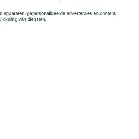
-
10
m/s
3
-
10
m/s
5
-
13
m/s
5
-
14
m/s
an apparaten, gepersonaliseerde advertenties en content,
ikkeling van diensten.
ndaag
, 8 augustus
kt
Oosten
4 Zwak
r
32°
4
-
11 m/s
SPF:
6-10
Oosten
8 Sterk!
r
33°
4
-
10 m/s
SPF:
25-50
Oosten
10 Sterk!
r
34°
4
-
11 m/s
SPF:
25-50
Oosten
10 Sterk!
r
34°
4
-
11 m/s
SPF:
25-50
Oosten
8 Sterk!
r
34°
4
-
11 m/s
SPF:
25-50