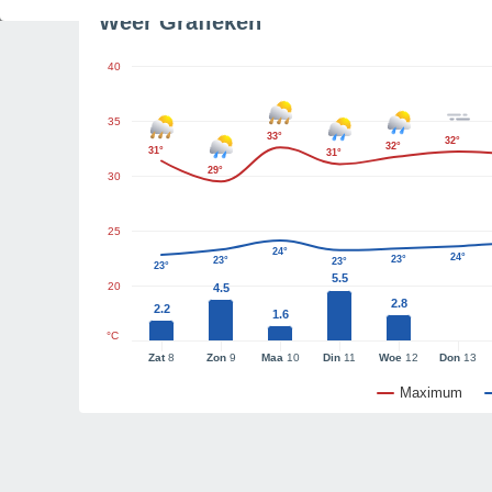
Weer Grafieken
40
35
33°
32°
32°
31°
31°
29°
30
25
24°
24°
23°
23°
23°
23°
5.5
20
4.5
2.8
2.2
1.6
°C
Zat
8
Zon
9
Maa
10
Din
11
Woe
12
Don
13
Maximum