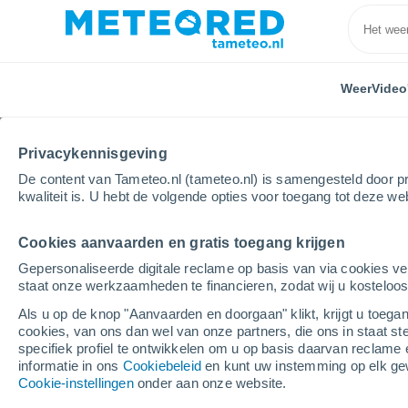
Weer
Video
Privacykennisgeving
De content van Tameteo.nl (tameteo.nl) is samengesteld door pr
kwaliteit is. U hebt de volgende opties voor toegang tot deze we
Cookies aanvaarden en gratis toegang krijgen
Home
Puerto Rico
Gemeente Comerío
Comerí
Gepersonaliseerde digitale reclame op basis van via cookies ve
staat onze werkzaamheden te financieren, zodat wij u kosteloo
Weer Comerío Zona Ur
Als u op de knop "Aanvaarden en doorgaan" klikt, krijgt u toegan
cookies, van ons dan wel van onze partners, die ons in staat st
09:34
Zaterdag
specifiek profiel te ontwikkelen om u op basis daarvan reclame 
informatie in ons
Cookiebeleid
en kunt uw instemming op elk ge
Cookie-instellingen
onder aan onze website.
Gedeeltelijk bewolkt