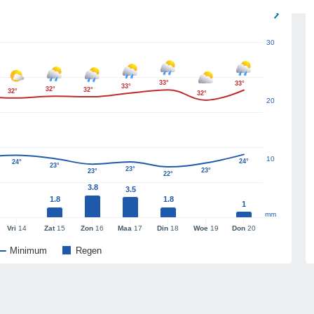
30
33°
33°
33°
32°
32°
32°
32°
20
10
24°
24°
23°
23°
23°
23°
22°
3.8
3.5
1.8
1.8
1
mm
Vri
14
Zat
15
Zon
16
Maa
17
Din
18
Woe
19
Don
20
Minimum
Regen