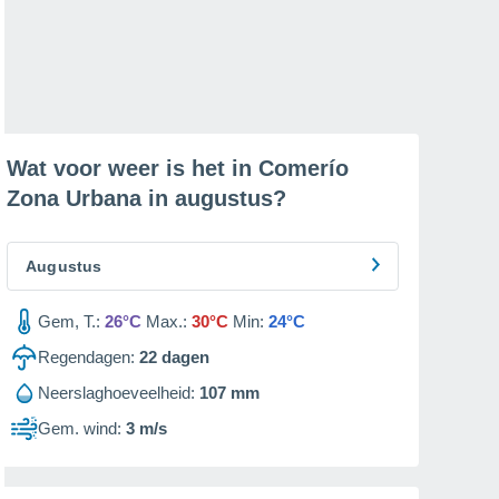
Wat voor weer is het in Comerío
Zona Urbana in
augustus
?
Augustus
Gem, T.:
26°C
Max.:
30°C
Min:
24°C
Regendagen:
22
dagen
Neerslaghoeveelheid:
107 mm
Gem. wind:
3 m/s