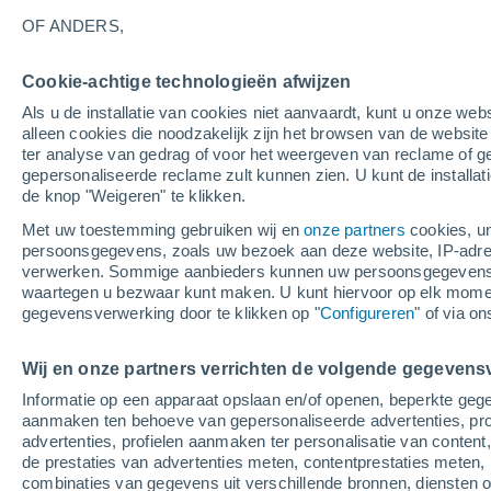
29°
OF ANDERS,
Cookie-achtige technologieën afwijzen
Oosten
Als u de installatie van cookies niet aanvaardt, kunt u onze webs
Gevoelstemperatuur 32°
4
-
11 m/s
alleen cookies die noodzakelijk zijn het browsen van de websit
ter analyse van gedrag of voor het weergeven van reclame of g
gepersonaliseerde reclame zult kunnen zien. U kunt de installat
de knop "Weigeren" te klikken.
Weer 1 - 7 dagen
Kaarten: Regen
Regenradar
Sate
Met uw toestemming gebruiken wij en
onze partners
cookies, un
persoonsgegevens, zoals uw bezoek aan deze website, IP-adresse
verwerken. Sommige aanbieders kunnen uw persoonsgegevens v
waartegen u bezwaar kunt maken. U kunt hiervoor op elk mom
Morgen
Maandag
Vandaag
gegevensverwerking door te klikken op "
Configureren
" of via o
9 Aug
10 Aug
8 Aug
Wij en onze partners verrichten de volgende gegevens
Informatie op een apparaat opslaan en/of openen, beperkte gege
90%
70%
80%
aanmaken ten behoeve van gepersonaliseerde advertenties, prof
4.5 mm
1.6 mm
2.2 mm
advertenties, profielen aanmaken ter personalisatie van content,
29°
/
23°
33°
/
24°
31°
/
23°
de prestaties van advertenties meten, contentprestaties meten, 
combinaties van gegevens uit verschillende bronnen, diensten