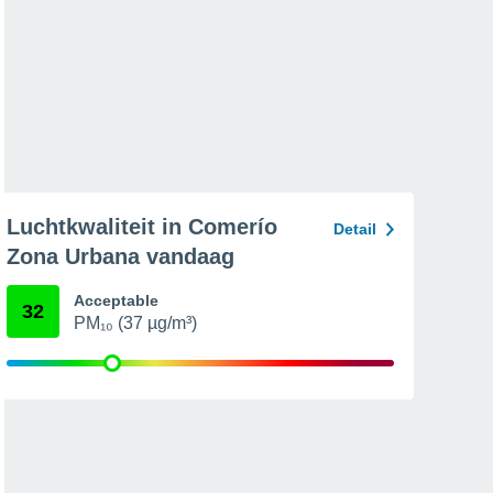
Luchtkwaliteit in Comerío
Detail
Zona Urbana vandaag
Acceptable
32
PM₁₀ (37 µg/m³)