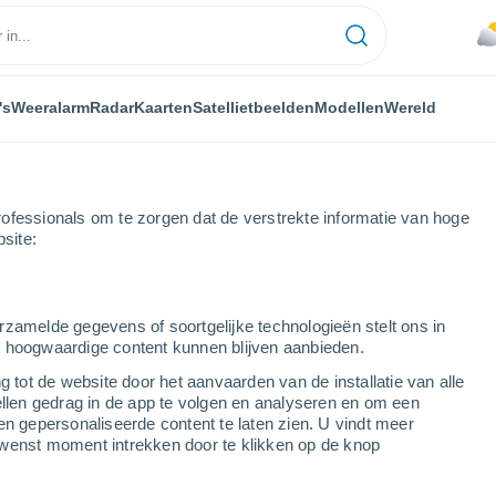
's
Weeralarm
Radar
Kaarten
Satellietbeelden
Modellen
Wereld
ofessionals om te zorgen dat de verstrekte informatie van hoge
bsite:
o Zona Urbana
rzamelde gegevens of soortgelijke technologieën stelt ons in
s hoogwaardige content kunnen blijven aanbieden.
bana
g tot de website door het aanvaarden van de installatie van alle
ellen gedrag in de app te volgen en analyseren en om een
...
en gepersonaliseerde content te laten zien. U vindt meer
wenst moment intrekken door te klikken op de knop
Per uur
Verstikkende hitte in de komende
uren