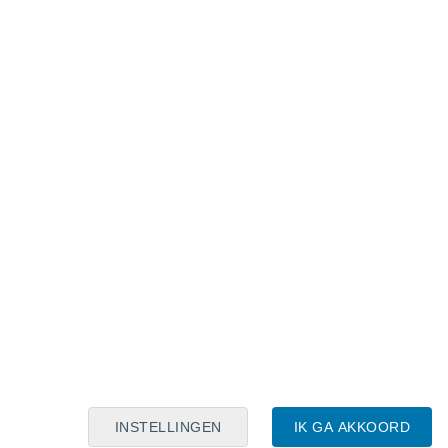
Maanskalender
Maa
Din
Woe
Don
Vri
Zat
Zon
8
9
10
11
12
13
14
15
16
17
18
19
20
21
INSTELLINGEN
IK GA AKKOORD