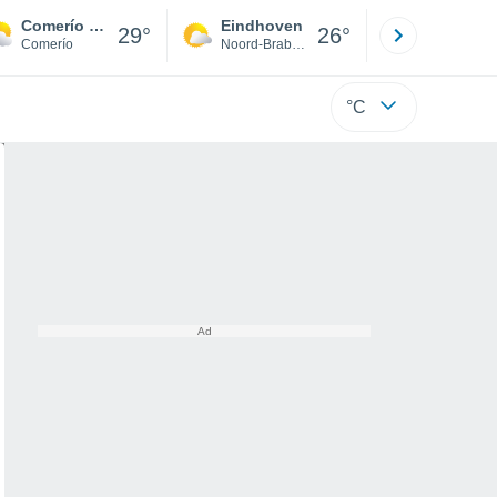
Comerío Zona Urbana
Eindhoven
Rotterda
29°
26°
Comerío
Noord-Brabant
Zuid-Hollan
°C