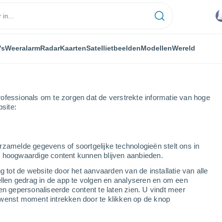
's
Weeralarm
Radar
Kaarten
Satellietbeelden
Modellen
Wereld
ofessionals om te zorgen dat de verstrekte informatie van hoge
bsite:
ncito
rzamelde gegevens of soortgelijke technologieën stelt ons in
s hoogwaardige content kunnen blijven aanbieden.
g tot de website door het aanvaarden van de installatie van alle
ellen gedrag in de app te volgen en analyseren en om een
...
en gepersonaliseerde content te laten zien. U vindt meer
wenst moment intrekken door te klikken op de knop
Per uur
Wisselend bewolkt in de
komende uren