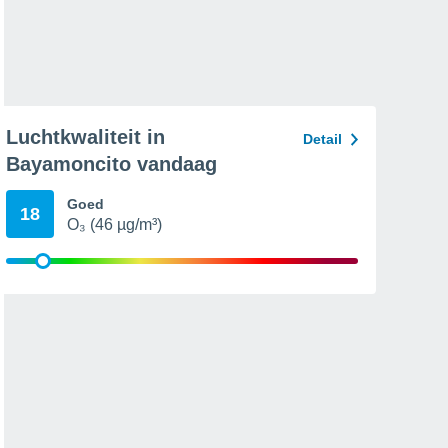
Luchtkwaliteit in
Detail
Bayamoncito vandaag
Goed
18
O₃ (46 µg/m³)