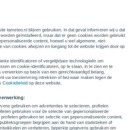
e
ite tameteo.nl blijven gebruiken. In dat geval informeren wij u dat
e worden geïnstalleerd, maar dat er geen cookies worden gebruikt
epersonaliseerde content, hoewel u wel algemene, niet-
ie van cookies afwijzen en toegang tot de website krijgen door op
Satelietbeelden
Weersmodellen
ieke identificatoren of vergelijkbare technologieën om
n en cookie-identificatoren, op te slaan, in te zien en te
erwerken op basis van een gerechtvaardigd belang,
ent uw toestemming intrekken of bezwaar maken tegen de
Zondag
Maandag
Dinsdag
Woensdag
ns
Cookiebeleid
op deze website.
9 Aug
10 Aug
11 Aug
12 Aug
verwerking:
vens gebruiken om advertenties te selecteren, profielen
90%
90%
90%
90%
ielen gebruiken voor de selectie van gepersonaliseerde
4.2 mm
1.4 mm
6.6 mm
2.8 mm
 profielen gebruiken ter selectie van gepersonaliseerde content,
30°
/
23°
31°
/
23°
30°
/
22°
31°
/
22°
publieksgroepen begrijpen aan de hand van statistieken of
 ontwikkelen en verbeteren, beperkte gegevens gebruiken om