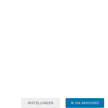
Maanskalender
Maa
Din
Woe
Don
Vri
Zat
Zon
6
7
8
9
10
11
12
13
14
15
16
17
18
19
INSTELLINGEN
IK GA AKKOORD
40