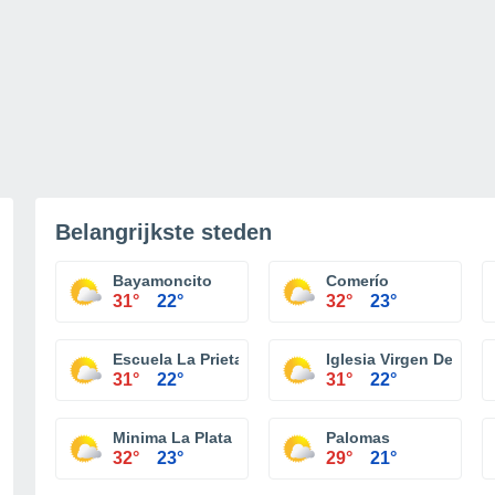
Belangrijkste steden
Bayamoncito
Comerío
31°
22°
32°
23°
Escuela La Prieta
Iglesia Virgen De La P
31°
22°
31°
22°
Minima La Plata
Palomas
32°
23°
29°
21°