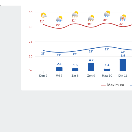
35
31°
31°
31°
30°
30°
29°
30
25
23°
23°
22°
22°
22°
21°
6.6
20
4.2
2.1
1.5
1.4
°C
Don
6
Vri
7
Zat
8
Zon
9
Maa
10
Din
11
Maximum