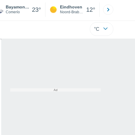
Bayamoncito
Eindhoven
Rotterda
23°
12°
Comerío
Noord-Brabant
Zuid-Hollan
°C