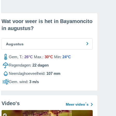
Wat voor weer is het in Bayamoncito
in
augustus
?
Augustus
Gem, T.:
26°C
Max.:
30°C
Min:
24°C
Regendagen:
22
dagen
Neerslaghoeveelheid:
107 mm
Gem. wind:
3 m/s
Video's
Meer video´s