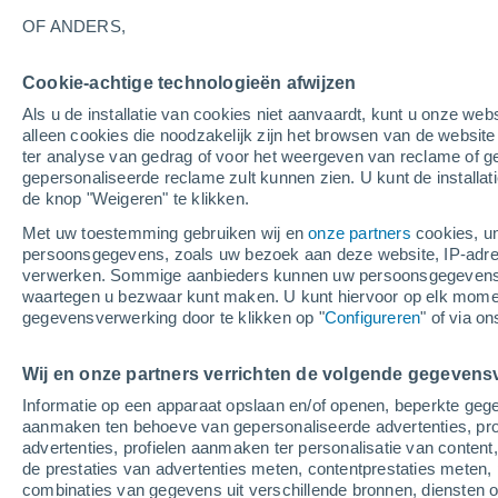
23°
OF ANDERS,
Afnemend
Cookie-achtige technologieën afwijzen
maan
Als u de installatie van cookies niet aanvaardt, kunt u onze webs
Gevoelstemperatuur 21°
Licht:
44%
alleen cookies die noodzakelijk zijn het browsen van de websit
ter analyse van gedrag of voor het weergeven van reclame of g
gepersonaliseerde reclame zult kunnen zien. U kunt de installat
de knop "Weigeren" te klikken.
Weer 1 - 7 dagen
Kaarten: Bewolking
Regenradar
Met uw toestemming gebruiken wij en
onze partners
cookies, un
persoonsgegevens, zoals uw bezoek aan deze website, IP-adresse
verwerken. Sommige aanbieders kunnen uw persoonsgegevens v
waartegen u bezwaar kunt maken. U kunt hiervoor op elk mom
Morgen
Zaterdag
Vandaag
gegevensverwerking door te klikken op "
Configureren
" of via o
7 Aug
8 Aug
6 Aug
Wij en onze partners verrichten de volgende gegevens
Informatie op een apparaat opslaan en/of openen, beperkte gege
80%
40%
aanmaken ten behoeve van gepersonaliseerde advertenties, prof
2.1 mm
1.5 mm
advertenties, profielen aanmaken ter personalisatie van content,
29°
/
21°
31°
/
22°
31°
/
22°
de prestaties van advertenties meten, contentprestaties meten, 
combinaties van gegevens uit verschillende bronnen, diensten