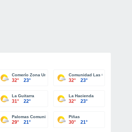
Comerío Zona Urbana
Comunidad Las Casitas
32°
23°
32°
23°
rovidencia
La Guitarra
La Hacienda
31°
22°
32°
23°
Palomas Comunidad
Piñas
29°
21°
30°
21°