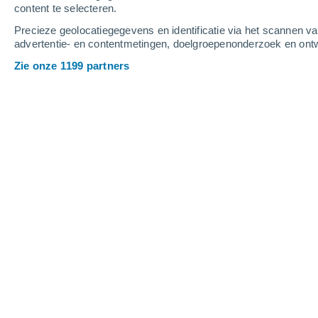
content te selecteren.
4
-
11
m/s
4
-
11
m/s
5
4
-
11
m/s
Precieze geolocatiegegevens en identificatie via het scannen v
advertentie- en contentmetingen, doelgroepenonderzoek en ontw
Het weer in Bayamoncito vandaag
, 6
Zie onze 1199 partners
Verspreide wolk
29°
17:00
Gevoelstemperat
Verspreide wolk
27°
18:00
Gevoelstemperat
Verspreide wolk
25°
19:00
Gevoelstemperat
Verspreide wolk
24°
20:00
Gevoelstemperat
Verspreide wolk
23°
21:00
Gevoelstemperat