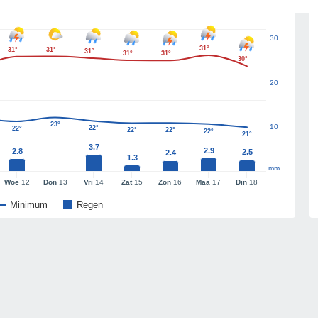
30
31°
31°
31°
31°
31°
31°
30°
20
23°
10
22°
22°
22°
22°
22°
21°
3.7
2.9
2.8
2.5
2.4
1.3
mm
Woe
12
Don
13
Vri
14
Zat
15
Zon
16
Maa
17
Din
18
Minimum
Regen