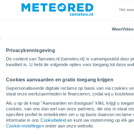
Weer
Video
Privacykennisgeving
De content van Tameteo.nl (tameteo.nl) is samengesteld door pr
kwaliteit is. U hebt de volgende opties voor toegang tot deze we
Cookies aanvaarden en gratis toegang krijgen
Home
Puerto Rico
Gemeente Comerío
Bayamo
Gepersonaliseerde digitale reclame op basis van via cookies ve
staat onze werkzaamheden te financieren, zodat wij u kosteloo
Weer Bayamoncito
Als u op de knop "Aanvaarden en doorgaan" klikt, krijgt u toegan
cookies, van ons dan wel van onze partners, die ons in staat st
23:59
Donderdag
specifiek profiel te ontwikkelen om u op basis daarvan reclame 
informatie in ons
Cookiebeleid
en kunt uw instemming op elk ge
Cookie-instellingen
onder aan onze website.
Verspreide wolken