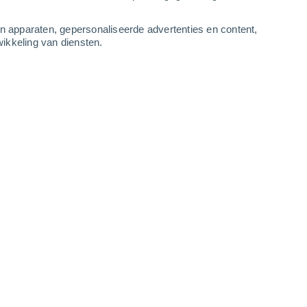
-
12
m/s
4
-
11
m/s
3
-
10
m/s
4
-
11
m/s
an apparaten, gepersonaliseerde advertenties en content,
ikkeling van diensten.
 augustus
en
Oosten
1 Vrijwel geen
uur
30°
3
-
9 m/s
SPF:
nee
en
Oosten
0 Vrijwel geen
uur
29°
3
-
8 m/s
SPF:
nee
en
Oosten
0 Vrijwel geen
uur
26°
2
-
7 m/s
SPF:
nee
en
Oosten
0 Vrijwel geen
uur
24°
2
-
5 m/s
SPF:
nee
en
Oosten
0 Vrijwel geen
uur
22°
2
-
4 m/s
SPF:
nee