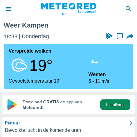
Weer Kampen
nnisgeving
18:38
Donderdag
...
van
tameteo.nl)
teld door
Verspreide wolken
s om te
19°
e verstrekte
an hoge
 U hebt de
Westen
ies voor
Gevoelstemperatuur 19°
6
11 m/s
deze
anvaarden
Download
GRATIS
de app van
Installeren
toegang
Meteored!
seerde
Per uur
lame op basis
Bewolkte lucht in de komende uren
ies