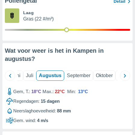
Pollengetal
Detail
Laag
99 partners
Gras (22 #/m³)
Wat voor weer is het in Kampen in
augustus
?
Mei
Juni
Juli
Augustus
September
Oktober
Novemb
Gem, T.:
18°C
Max.:
22°C
Min:
13°C
Regendagen:
15
dagen
Neerslaghoeveelheid:
88 mm
Gem. wind:
4 m/s