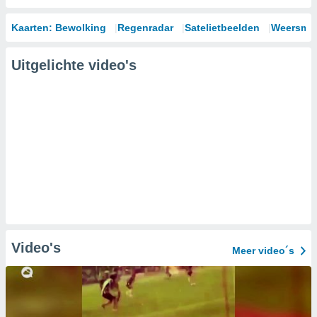
Kaarten: Bewolking
Regenradar
Satelietbeelden
Weersmod
Uitgelichte video's
Video's
Meer video´s