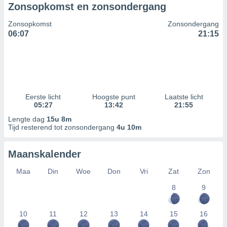
Zonsopkomst en zonsondergang
Zonsopkomst
Zonsondergang
06:07
21:15
Eerste licht
Hoogste punt
Laatste licht
05:27
13:42
21:55
Lengte dag
15u 8m
Tijd resterend tot zonsondergang
4u 10m
Maanskalender
Maa
Din
Woe
Don
Vri
Zat
Zon
8
9
10
11
12
13
14
15
16