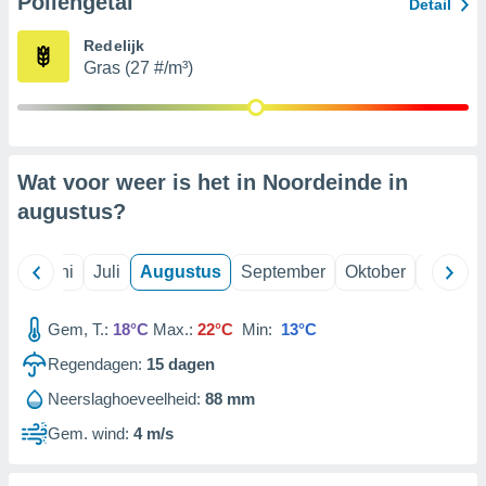
Pollengetal
Detail
Redelijk
99 partners
Gras (27 #/m³)
Wat voor weer is het in Noordeinde in
augustus
?
Mei
Juni
Juli
Augustus
September
Oktober
Novemb
Gem, T.:
18°C
Max.:
22°C
Min:
13°C
Regendagen:
15
dagen
Neerslaghoeveelheid:
88 mm
Gem. wind:
4 m/s