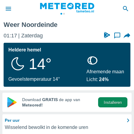
Weer Noordeinde
nnisgeving
01:17
Zaterdag
...
van
tameteo.nl)
teld door
Heldere hemel
s om te
14°
e verstrekte
an hoge
 U hebt de
Afnemende maan
ies voor
Gevoelstemperatuur 14°
Licht:
24%
deze
anvaarden
Download
GRATIS
de app van
Installeren
toegang
Meteored!
seerde
Per uur
lame op basis
Wisselend bewolkt in de komende uren
ies