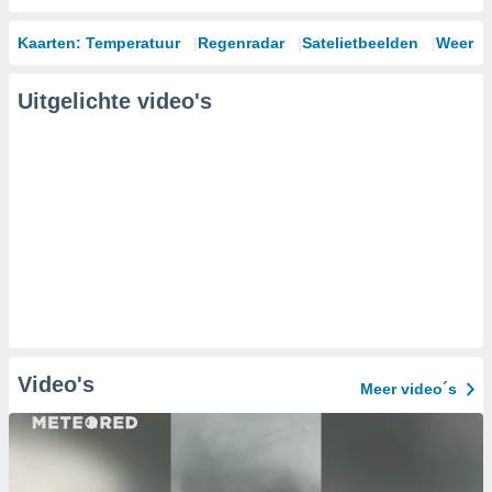
Kaarten: Temperatuur
Regenradar
Satelietbeelden
Weersm
Uitgelichte video's
Video's
Meer video´s