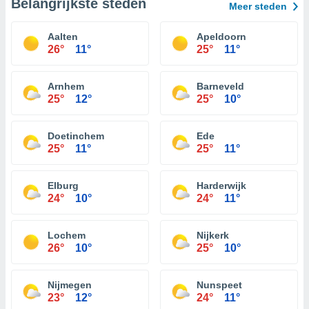
Belangrijkste steden
Meer steden
Aalten
Apeldoorn
26°
11°
25°
11°
Arnhem
Barneveld
25°
12°
25°
10°
Doetinchem
Ede
25°
11°
25°
11°
Elburg
Harderwijk
24°
10°
24°
11°
Lochem
Nijkerk
26°
10°
25°
10°
Nijmegen
Nunspeet
23°
12°
24°
11°