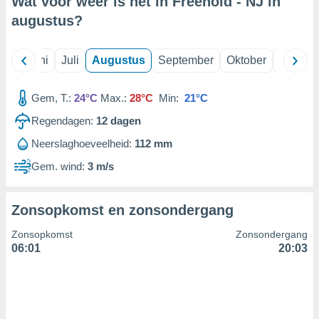
Wat voor weer is het in Freehold - NJ in
augustus
?
99 partners
Mei
Juni
Juli
Augustus
September
Oktober
Novemb
Gem, T.:
24°C
Max.:
28°C
Min:
21°C
Regendagen:
12
dagen
Neerslaghoeveelheid:
112 mm
Gem. wind:
3 m/s
Zonsopkomst en zonsondergang
Zonsopkomst
Zonsondergang
06:01
20:03