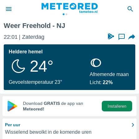
Weer Freehold - NJ
nnisgeving
22:01
Zaterdag
...
van
tameteo.nl)
teld door
Heldere hemel
s om te
24°
e verstrekte
an hoge
 U hebt de
Afnemende maan
ies voor
Gevoelstemperatuur 23°
Licht:
22%
deze
anvaarden
Download
GRATIS
de app van
Installeren
toegang
Meteored!
seerde
Per uur
lame op basis
Wisselend bewolkt in de komende uren
ies