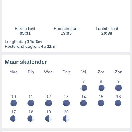
Eerste licht
Hoogste punt
Laatste licht
05:31
13:05
20:38
Lengte dag
14u 6m
Resterend daglicht
4u 11m
Maanskalender
Maa
Din
Woe
Don
Vri
Zat
Zon
7
8
9
10
11
12
13
14
15
16
17
18
19
20