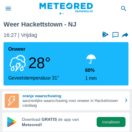
Weer Hackettstown - NJ
nnisgeving
16:27
Vrijdag
...
van
tameteo.nl)
teld door
Onweer
s om te
28°
e verstrekte
an hoge
 U hebt de
60%
ies voor
Gevoelstemperatuur 31°
1 mm
deze
oranje waarschuwing
anvaarden
aanzienlijke waarschuwing voor onweer in Hackettstown
toegang
vandaag
seerde
Download
GRATIS
de app van
Installeren
lame op basis
Meteored!
ies