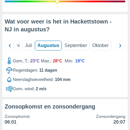
99 partners
Wat voor weer is het in Hackettstown -
NJ in
augustus
?
Mei
Juni
Juli
Augustus
September
Oktober
Novemb
Gem, T.:
23°C
Max.:
28°C
Min:
19°C
Regendagen:
11
dagen
Neerslaghoeveelheid:
104 mm
Gem. wind:
2 m/s
Zonsopkomst en zonsondergang
Zonsopkomst
Zonsondergang
06:01
20:07