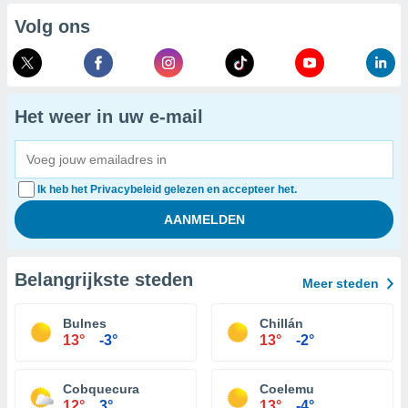
Volg ons
Het weer in uw e-mail
Ik heb het Privacybeleid gelezen en accepteer het.
Belangrijkste steden
Meer steden
Bulnes
Chillán
13°
-3°
13°
-2°
Cobquecura
Coelemu
12°
3°
13°
-4°