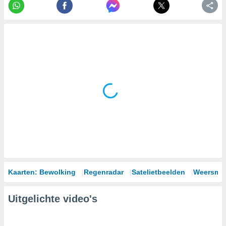
Kaarten: Bewolking
Regenradar
Satelietbeelden
Weersmod
Uitgelichte video's