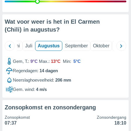
99 partners
Wat voor weer is het in El Carmen
(Chili) in
augustus
?
Mei
Juni
Juli
Augustus
September
Oktober
Novemb
Gem, T.:
9°C
Max.:
13°C
Min:
5°C
Regendagen:
14
dagen
Neerslaghoeveelheid:
206 mm
Gem. wind:
4 m/s
Zonsopkomst en zonsondergang
Zonsopkomst
Zonsondergang
07:37
18:10