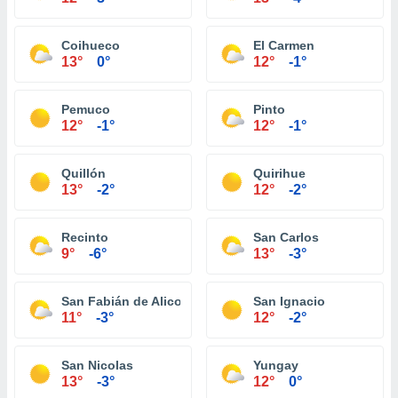
Coihueco
El Carmen
13°
0°
12°
-1°
Pemuco
Pinto
12°
-1°
12°
-1°
Quillón
Quirihue
13°
-2°
12°
-2°
Recinto
San Carlos
9°
-6°
13°
-3°
San Fabián de Alico
San Ignacio
11°
-3°
12°
-2°
San Nicolas
Yungay
13°
-3°
12°
0°