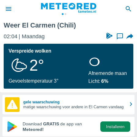
Weer El Carmen (Chili)
nnisgeving
02:04
Maandag
...
van
tameteo.nl)
teld door
Verspreide wolken
s om te
2°
e verstrekte
an hoge
 U hebt de
Afnemende maan
ies voor
Gevoelstemperatuur 3°
Licht:
6%
deze
anvaarden
gele waarschuwing
matige waarschuwing voor andere in El Carmen vandaag
toegang
seerde
Download
GRATIS
de app van
Installeren
lame op basis
Meteored!
ies