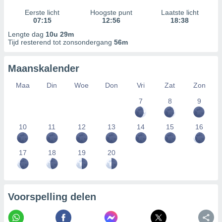
Eerste licht
Hoogste punt
Laatste licht
07:15
12:56
18:38
Lengte dag
10u 29m
Tijd resterend tot zonsondergang
56m
Maanskalender
Maa
Din
Woe
Don
Vri
Zat
Zon
7
8
9
10
11
12
13
14
15
16
17
18
19
20
Voorspelling delen