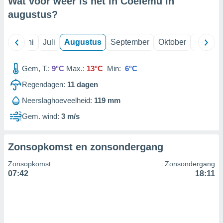
Wat voor weer is het in Coelemu in
augustus
?
99 partners
Mei
Juni
Juli
Augustus
September
Oktober
Novemb
Gem, T.:
9°C
Max.:
13°C
Min:
6°C
Regendagen:
11
dagen
Neerslaghoeveelheid:
119 mm
Gem. wind:
3 m/s
Zonsopkomst en zonsondergang
Zonsopkomst
Zonsondergang
07:42
18:11