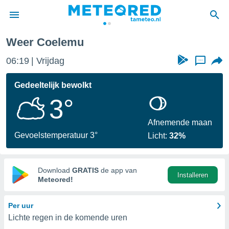
Weer Coelemu
nnisgeving
06:19
Vrijdag
...
van
tameteo.nl)
teld door
Gedeeltelijk bewolkt
s om te
3°
e verstrekte
an hoge
 U hebt de
Afnemende maan
ies voor
Gevoelstemperatuur 3°
Licht:
32%
deze
anvaarden
Download
GRATIS
de app van
Installeren
toegang
Meteored!
seerde
Per uur
lame op basis
Lichte regen in de komende uren
ies