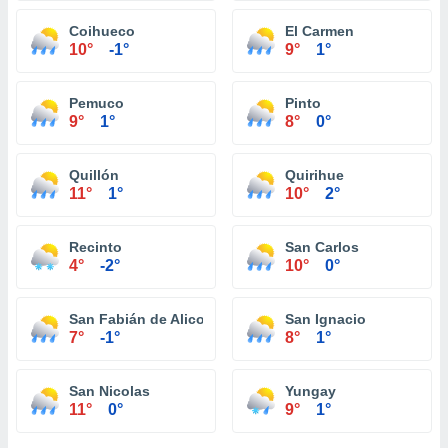
Coihueco
El Carmen
10°
-1°
9°
1°
Pemuco
Pinto
9°
1°
8°
0°
Quillón
Quirihue
11°
1°
10°
2°
Recinto
San Carlos
4°
-2°
10°
0°
San Fabián de Alico
San Ignacio
7°
-1°
8°
1°
San Nicolas
Yungay
11°
0°
9°
1°