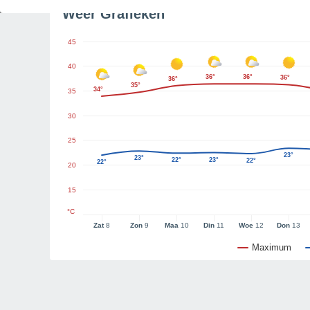
Weer Grafieken
45
40
36°
36°
36°
36°
35°
34°
35
30
25
23°
23°
22°
23°
22°
22°
20
15
°C
Zat
8
Zon
9
Maa
10
Din
11
Woe
12
Don
13
Maximum