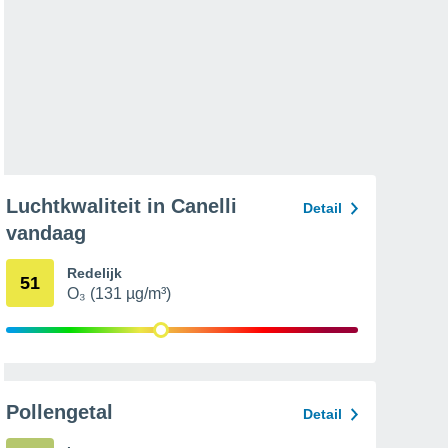
Luchtkwaliteit in Canelli
Detail
vandaag
Redelijk
51
O₃ (131 µg/m³)
Pollengetal
Detail