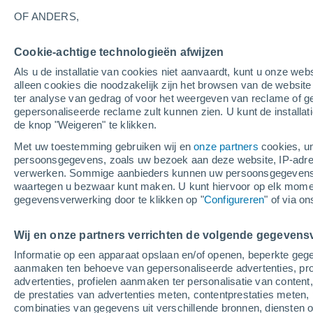
24°
OF ANDERS,
Afnemend
Cookie-achtige technologieën afwijzen
maan
Als u de installatie van cookies niet aanvaardt, kunt u onze webs
Gevoelstemperatuur 25°
Licht:
24%
alleen cookies die noodzakelijk zijn het browsen van de websit
ter analyse van gedrag of voor het weergeven van reclame of g
gepersonaliseerde reclame zult kunnen zien. U kunt de installat
de knop "Weigeren" te klikken.
Weer 1 - 7 dagen
Kaarten: Bewolking
Regenradar
Met uw toestemming gebruiken wij en
onze partners
cookies, un
persoonsgegevens, zoals uw bezoek aan deze website, IP-adresse
verwerken. Sommige aanbieders kunnen uw persoonsgegevens v
waartegen u bezwaar kunt maken. U kunt hiervoor op elk mom
Morgen
Maandag
Vandaag
gegevensverwerking door te klikken op "
Configureren
" of via o
9 Aug
10 Aug
8 Aug
Wij en onze partners verrichten de volgende gegevens
Informatie op een apparaat opslaan en/of openen, beperkte gege
aanmaken ten behoeve van gepersonaliseerde advertenties, prof
advertenties, profielen aanmaken ter personalisatie van content,
35°
/
23°
36°
/
22°
34°
/
22°
de prestaties van advertenties meten, contentprestaties meten, 
combinaties van gegevens uit verschillende bronnen, diensten