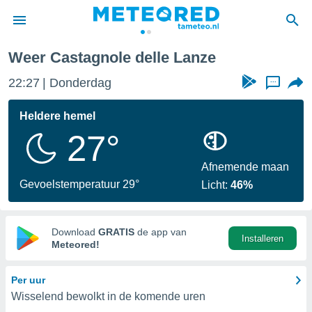
Weer Castagnole delle Lanze
nnisgeving
22:27
Donderdag
...
van
tameteo.nl)
teld door
Heldere hemel
s om te
27°
e verstrekte
an hoge
 U hebt de
Afnemende maan
ies voor
Gevoelstemperatuur 29°
Licht:
46%
deze
anvaarden
Download
GRATIS
de app van
Installeren
toegang
Meteored!
seerde
Per uur
lame op basis
Wisselend bewolkt in de komende uren
ies