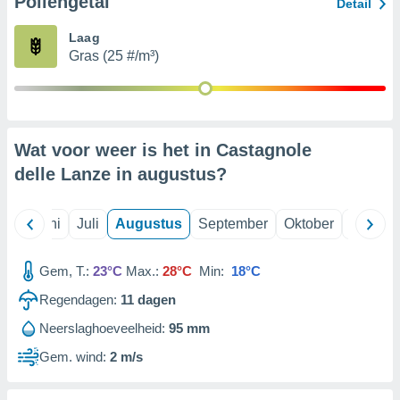
Pollengetal
Detail
Laag
99 partners
Gras (25 #/m³)
Wat voor weer is het in Castagnole
delle Lanze in
augustus
?
Mei
Juni
Juli
Augustus
September
Oktober
Novemb
Gem, T.:
23°C
Max.:
28°C
Min:
18°C
Regendagen:
11
dagen
Neerslaghoeveelheid:
95 mm
Gem. wind:
2 m/s