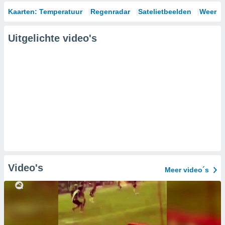
Kaarten: Temperatuur
Regenradar
Satelietbeelden
Weersm
Uitgelichte video's
Video's
Meer video´s