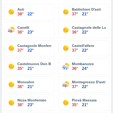
Asti
Baldichieri D'asti
38°
22°
37°
21°
Canelli
Castagnole delle Lanze
36°
23°
36°
22°
Castagnole Monferrato
Castell'alfero
37°
22°
37°
22°
Castelnuovo Don Bosco
Mombaruzzo
35°
21°
36°
24°
Moncalvo
Montegrosso D'asti
36°
21°
37°
22°
Nizza Monferrato
Piovà Massaia
36°
23°
35°
21°