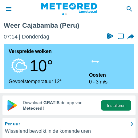
Weer Cajabamba (Peru)
nnisgeving
07:14
Donderdag
...
van
tameteo.nl)
teld door
Verspreide wolken
s om te
10°
e verstrekte
an hoge
 U hebt de
Oosten
ies voor
Gevoelstemperatuur 12°
0
3 m/s
deze
anvaarden
Download
GRATIS
de app van
Installeren
toegang
Meteored!
seerde
Per uur
lame op basis
Wisselend bewolkt in de komende uren
ies