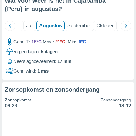
Wat voor weer is het in Cajabamba
(Peru) in
augustus
?
99 partners
Mei
Juni
Juli
Augustus
September
Oktober
Novemb
Gem, T.:
15°C
Max.:
21°C
Min:
9°C
Regendagen:
5
dagen
Neerslaghoeveelheid:
17 mm
Gem. wind:
1 m/s
Zonsopkomst en zonsondergang
Zonsopkomst
Zonsondergang
06:23
18:12