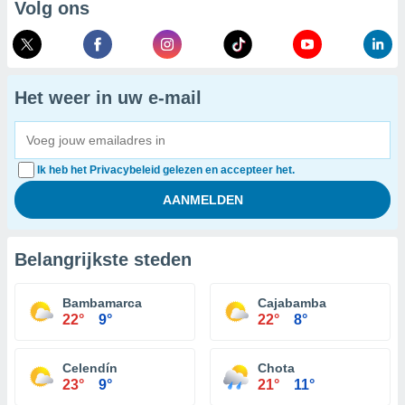
Volg ons
Het weer in uw e-mail
Ik heb het Privacybeleid gelezen en accepteer het.
Belangrijkste steden
Bambamarca
Cajabamba
22°
9°
22°
8°
Celendín
Chota
23°
9°
21°
11°