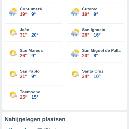
Contumazá
Cutervo
19°
9°
19°
9°
Jaén
San Ignacio
31°
20°
26°
16°
San Marcos
San Miguel de Pallaque
26°
9°
20°
8°
San Pablo
Santa Cruz
21°
9°
24°
10°
Tocmoche
25°
15°
Nabijgelegen plaatsen