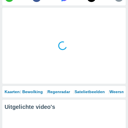
Kaarten: Bewolking
Regenradar
Satelietbeelden
Weersmod
Uitgelichte video's