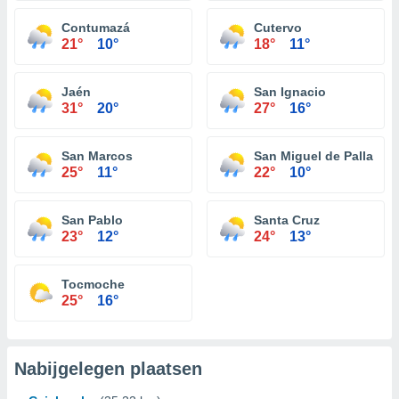
Contumazá
Cutervo
21°
10°
18°
11°
Jaén
San Ignacio
31°
20°
27°
16°
San Marcos
San Miguel de Pallaque
25°
11°
22°
10°
San Pablo
Santa Cruz
23°
12°
24°
13°
Tocmoche
25°
16°
Nabijgelegen plaatsen