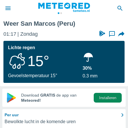
Weer San Marcos (Peru)
nnisgeving
01:17
Zondag
...
van
tameteo.nl)
teld door
Lichte regen
s om te
15°
e verstrekte
an hoge
 U hebt de
30%
ies voor
Gevoelstemperatuur 15°
0.3 mm
deze
anvaarden
Download
GRATIS
de app van
Installeren
toegang
Meteored!
seerde
Per uur
lame op basis
Bewolkte lucht in de komende uren
ies