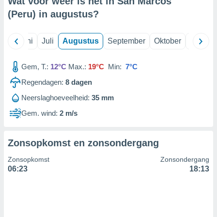
Wat voor weer is het in San Marcos
(Peru) in
augustus
?
99 partners
Mei
Juni
Juli
Augustus
September
Oktober
Novemb
Gem, T.:
12°C
Max.:
19°C
Min:
7°C
Regendagen:
8
dagen
Neerslaghoeveelheid:
35 mm
Gem. wind:
2 m/s
Zonsopkomst en zonsondergang
Zonsopkomst
Zonsondergang
06:23
18:13