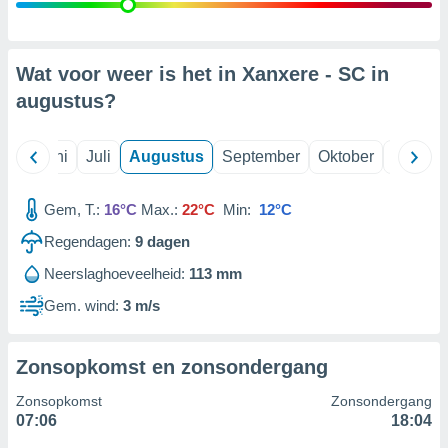
99 partners
Wat voor weer is het in Xanxere - SC in
augustus
?
Mei
Juni
Juli
Augustus
September
Oktober
Novemb
Gem, T.:
16°C
Max.:
22°C
Min:
12°C
Regendagen:
9
dagen
Neerslaghoeveelheid:
113 mm
Gem. wind:
3 m/s
Zonsopkomst en zonsondergang
Zonsopkomst
Zonsondergang
07:06
18:04