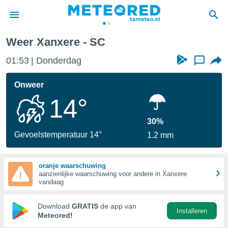
Weer Xanxere - SC
nnisgeving
01:53
Donderdag
...
van
tameteo.nl)
teld door
Onweer
s om te
14°
e verstrekte
an hoge
 U hebt de
30%
ies voor
Gevoelstemperatuur 14°
1.2 mm
deze
oranje waarschuwing
anvaarden
aanzienlijke waarschuwing voor andere in Xanxere
toegang
vandaag
seerde
Download
GRATIS
de app van
Installeren
lame op basis
Meteored!
ies