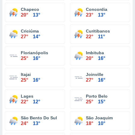
Chapeco
Concordia
20°
13°
23°
13°
Criciúma
Curitibanos
27°
14°
22°
11°
Florianópolis
Imbituba
25°
16°
20°
16°
Itajai
Joinville
25°
16°
27°
16°
Lages
Porto Belo
22°
12°
25°
15°
São Bento Do Sul
São Joaquim
24°
13°
18°
10°