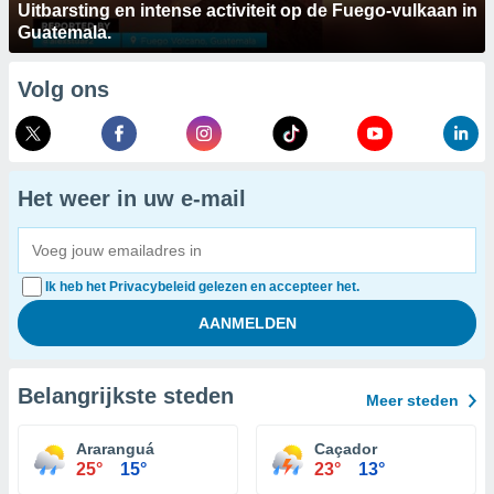
Uitbarsting en intense activiteit op de Fuego-vulkaan in
Guatemala.
Volg ons
Het weer in uw e-mail
Ik heb het Privacybeleid gelezen en accepteer het.
Belangrijkste steden
Meer steden
Araranguá
Caçador
25°
15°
23°
13°