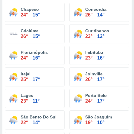
Chapeco
Concordia
24°
15°
26°
14°
Criciúma
Curitibanos
26°
15°
23°
12°
Florianópolis
Imbituba
24°
16°
23°
16°
Itajai
Joinville
25°
17°
26°
17°
Lages
Porto Belo
23°
11°
24°
17°
São Bento Do Sul
São Joaquim
22°
14°
19°
10°