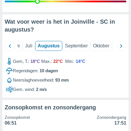
99 partners
Wat voor weer is het in Joinville - SC in
augustus
?
Mei
Juni
Juli
Augustus
September
Oktober
Novemb
Gem, T.:
18°C
Max.:
22°C
Min:
14°C
Regendagen:
10
dagen
Neerslaghoeveelheid:
93 mm
Gem. wind:
2 m/s
Zonsopkomst en zonsondergang
Zonsopkomst
Zonsondergang
06:51
17:51