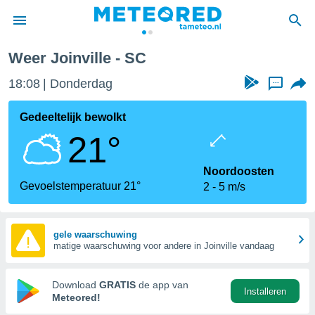
Weer Joinville - SC
nnisgeving
18:08
Donderdag
...
van
tameteo.nl)
teld door
Gedeeltelijk bewolkt
s om te
21°
e verstrekte
an hoge
 U hebt de
Noordoosten
ies voor
Gevoelstemperatuur 21°
2
5 m/s
deze
anvaarden
gele waarschuwing
matige waarschuwing voor andere in Joinville vandaag
toegang
seerde
Download
GRATIS
de app van
Installeren
lame op basis
Meteored!
ies