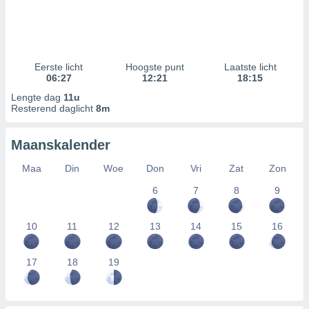
Eerste licht
Hoogste punt
Laatste licht
06:27
12:21
18:15
Lengte dag
11u
Resterend daglicht
8m
Maanskalender
Maa
Din
Woe
Don
Vri
Zat
Zon
6
7
8
9
10
11
12
13
14
15
16
17
18
19