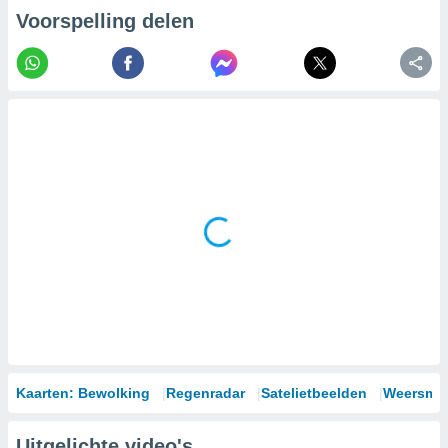
Voorspelling delen
Kaarten: Bewolking
Regenradar
Satelietbeelden
Weersmod
Uitgelichte video's