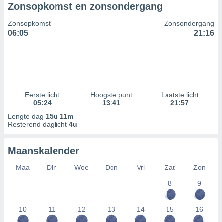
Zonsopkomst en zonsondergang
Zonsopkomst
Zonsondergang
06:05
21:16
Eerste licht
Hoogste punt
Laatste licht
05:24
13:41
21:57
Lengte dag
15u 11m
Resterend daglicht
4u
Maanskalender
Maa
Din
Woe
Don
Vri
Zat
Zon
8
9
10
11
12
13
14
15
16