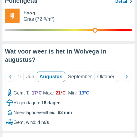
Pollengetal
Detail
Hoog
99 partners
Gras (72 #/m³)
Wat voor weer is het in Wolvega in
augustus
?
Mei
Juni
Juli
Augustus
September
Oktober
Novemb
Gem, T.:
17°C
Max.:
21°C
Min:
13°C
Regendagen:
16
dagen
Neerslaghoeveelheid:
93 mm
Gem. wind:
4 m/s