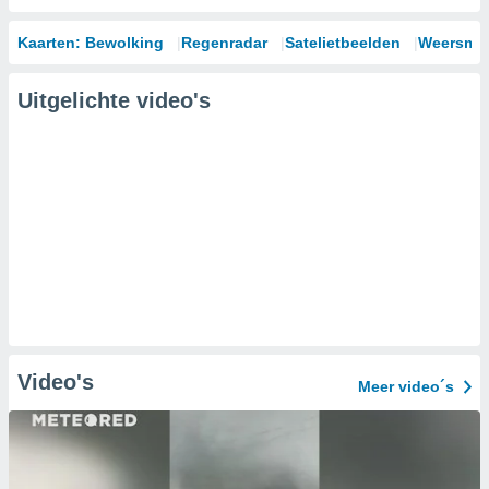
Kaarten: Bewolking
Regenradar
Satelietbeelden
Weersmod
Uitgelichte video's
Video's
Meer video´s