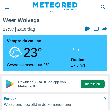
Weer Wolvega
nnisgeving
17:57
Zaterdag
...
van
tameteo.nl)
teld door
Verspreide wolken
s om te
23°
e verstrekte
an hoge
 U hebt de
Oosten
ies voor
Gevoelstemperatuur 25°
1
3 m/s
deze
anvaarden
Download
GRATIS
de app van
Installeren
toegang
Meteored!
seerde
Per uur
lame op basis
Wisselend bewolkt in de komende uren
ies