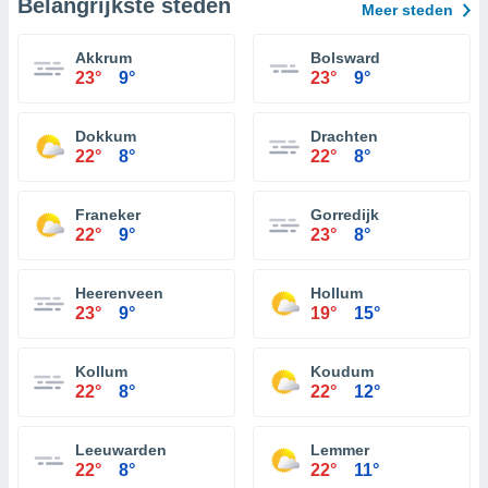
Belangrijkste steden
Meer steden
Akkrum
Bolsward
23°
9°
23°
9°
Dokkum
Drachten
22°
8°
22°
8°
Franeker
Gorredijk
22°
9°
23°
8°
Heerenveen
Hollum
23°
9°
19°
15°
Kollum
Koudum
22°
8°
22°
12°
Leeuwarden
Lemmer
22°
8°
22°
11°