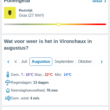
Pollengetal
Detail
Redelijk
99 partners
Gras (27 #/m³)
Wat voor weer is het in Vironchaux in
augustus
?
Mei
Juni
Juli
Augustus
September
Oktober
Novemb
Gem, T.:
18°C
Max.:
22°C
Min:
14°C
Regendagen:
13
dagen
Neerslaghoeveelheid:
76 mm
Gem. wind:
4 m/s