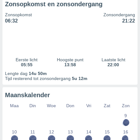
Zonsopkomst en zonsondergang
Zonsopkomst
Zonsondergang
06:32
21:22
Eerste licht
Hoogste punt
Laatste licht
05:55
13:58
22:00
Lengte dag
14u 50m
Tijd resterend tot zonsondergang
5u 12m
Maanskalender
Maa
Din
Woe
Don
Vri
Zat
Zon
9
10
11
12
13
14
15
16