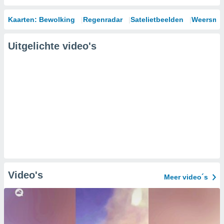
Kaarten: Bewolking
Regenradar
Satelietbeelden
Weersmod
Uitgelichte video's
Video's
Meer video´s