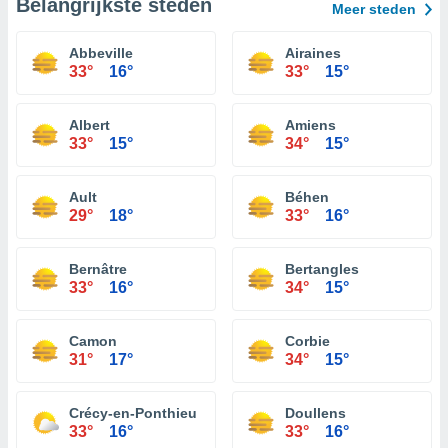
Belangrijkste steden
Meer steden
Abbeville
Airaines
33°
16°
33°
15°
Albert
Amiens
33°
15°
34°
15°
Ault
Béhen
29°
18°
33°
16°
Bernâtre
Bertangles
33°
16°
34°
15°
Camon
Corbie
31°
17°
34°
15°
Crécy-en-Ponthieu
Doullens
33°
16°
33°
16°