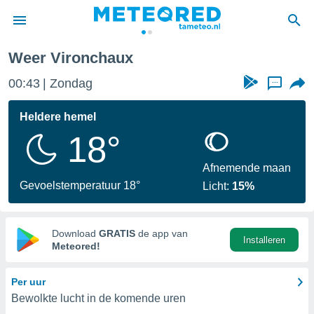
Weer Vironchaux
nnisgeving
00:43
Zondag
...
van
tameteo.nl)
teld door
Heldere hemel
s om te
18°
e verstrekte
an hoge
 U hebt de
Afnemende maan
ies voor
Gevoelstemperatuur 18°
Licht:
15%
deze
anvaarden
Download
GRATIS
de app van
Installeren
toegang
Meteored!
seerde
Per uur
lame op basis
Bewolkte lucht in de komende uren
ies