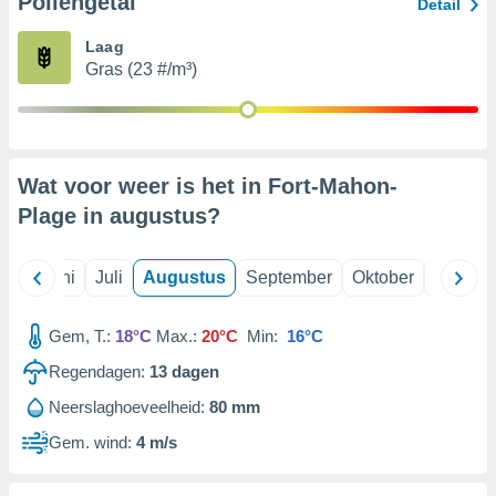
Pollengetal
Detail
Laag
99 partners
Gras (23 #/m³)
Wat voor weer is het in Fort-Mahon-
Plage in
augustus
?
Mei
Juni
Juli
Augustus
September
Oktober
Novemb
Gem, T.:
18°C
Max.:
20°C
Min:
16°C
Regendagen:
13
dagen
Neerslaghoeveelheid:
80 mm
Gem. wind:
4 m/s