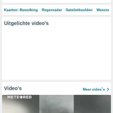
Kaarten: Bewolking
Regenradar
Satelietbeelden
Weersmod
Uitgelichte video's
Video's
Meer video´s