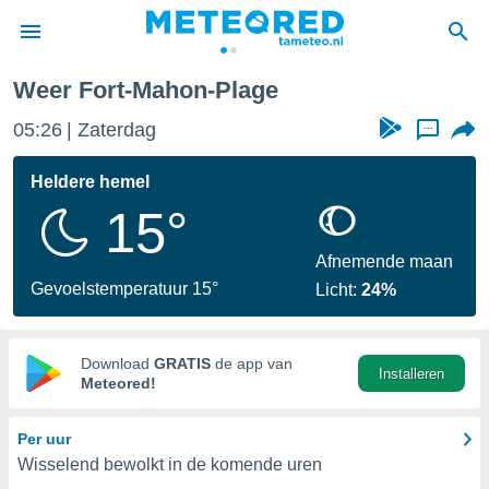
Plage
Weer Fort-Mahon-Plage
nnisgeving
05:26
Zaterdag
...
van
tameteo.nl)
teld door
Heldere hemel
s om te
15°
e verstrekte
an hoge
 U hebt de
Afnemende maan
ies voor
Gevoelstemperatuur 15°
Licht:
24%
deze
anvaarden
Download
GRATIS
de app van
Installeren
toegang
Meteored!
seerde
Per uur
lame op basis
Wisselend bewolkt in de komende uren
ies