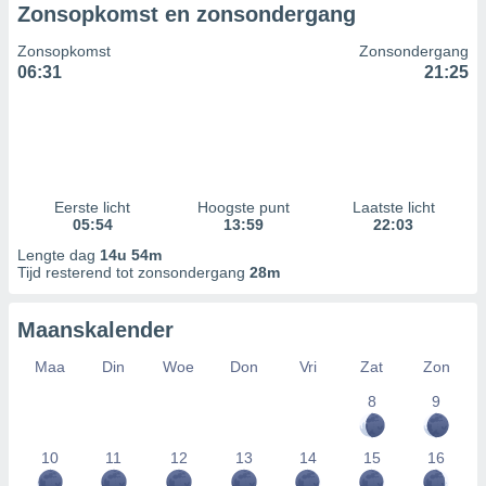
Zonsopkomst en zonsondergang
Zonsopkomst
Zonsondergang
06:31
21:25
Eerste licht
Hoogste punt
Laatste licht
05:54
13:59
22:03
Lengte dag
14u 54m
Tijd resterend tot zonsondergang
28m
Maanskalender
Maa
Din
Woe
Don
Vri
Zat
Zon
8
9
10
11
12
13
14
15
16