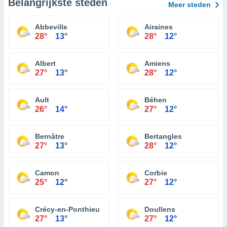
Belangrijkste steden
Meer steden
Abbeville
Airaines
28°
13°
28°
12°
Albert
Amiens
27°
13°
28°
12°
Ault
Béhen
26°
14°
27°
12°
Bernâtre
Bertangles
27°
13°
28°
12°
Camon
Corbie
25°
12°
27°
12°
Crécy-en-Ponthieu
Doullens
27°
13°
27°
12°