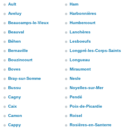
gegevens of
Ault
Ham
n stelt ons
Aveluy
Harbonnières
e
Beaucamps-le-Vieux
Humbercourt
den te
zodat wij u
Beauval
Lanchères
oogwaardige
IK
en blijven
Béhen
Lesboeufs
GA
AKKOORD
Bernaville
Longpré-les-Corps-Saints
 knop
Bouzincourt
Longueau
 en
INSTELLINGEN
kt, krijgt u
Boves
Miraumont
de website
nvaarden van
Bray-sur-Somme
Nesle
e van alle
Bussu
Noyelles-sur-Mer
n ons dan
 partners,
Cagny
Pendé
aat stellen
 app te
Caix
Poix-de-Picardie
nalyseren en
fiek profiel
Camon
Roisel
len om u op
Cappy
Rosières-en-Santerre
an reclame