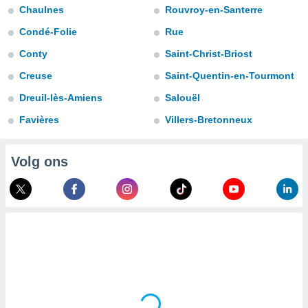
aliseerde
Chaulnes
Rouvroy-en-Santerre
aten zien. U
nformatie in
Condé-Folie
Rue
leid
en kunt
Conty
Saint-Christ-Briost
ng op elk
ment
Creuse
Saint-Quentin-en-Tourmont
or te klikken
Dreuil-lès-Amiens
Salouël
lingen
onder
Favières
Villers-Bretonneux
bsite.
,
Volg ons
htige
ieën
allatie van
 aanvaardt,
 website
lijven
n dat geval
ij u dat
es die