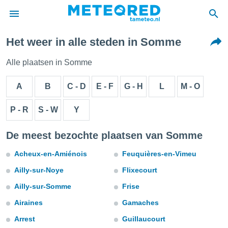
Het weer in alle steden in Somme
nnisgeving
van
Alle plaatsen in Somme
tameteo.nl)
teld door
A
B
C - D
E - F
G - H
L
M - O
s om te
e verstrekte
P - R
S - W
Y
an hoge
 U hebt de
ies voor
De meest bezochte plaatsen van Somme
deze
Acheux-en-Amiénois
Feuquières-en-Vimeu
anvaarden
Ailly-sur-Noye
Flixecourt
toegang
Ailly-sur-Somme
Frise
seerde
Airaines
Gamaches
lame op basis
Arrest
Guillaucourt
ies