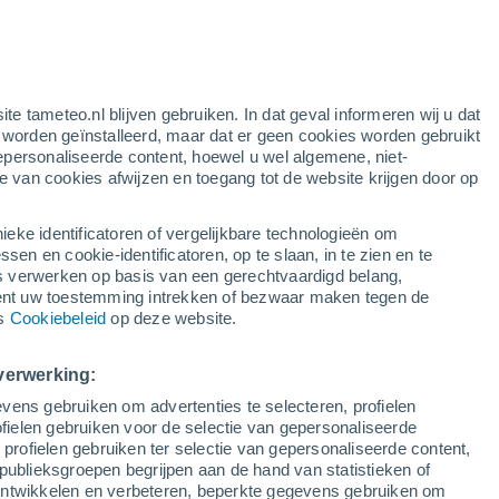
gele waarschuwing
matige waarschuwing voor warme
temperaturen in Vinuesa vandaag
!
ite tameteo.nl blijven gebruiken. In dat geval informeren wij u dat
e worden geïnstalleerd, maar dat er geen cookies worden gebruikt
epersonaliseerde content, hoewel u wel algemene, niet-
ie van cookies afwijzen en toegang tot de website krijgen door op
Satelietbeelden
Weersmodellen
ieke identificatoren of vergelijkbare technologieën om
n en cookie-identificatoren, op te slaan, in te zien en te
erwerken op basis van een gerechtvaardigd belang,
ent uw toestemming intrekken of bezwaar maken tegen de
Dinsdag
Woensdag
Donderdag
Vrijdag
ns
Cookiebeleid
op deze website.
11 Aug
12 Aug
13 Aug
14 Aug
verwerking:
vens gebruiken om advertenties te selecteren, profielen
ielen gebruiken voor de selectie van gepersonaliseerde
 profielen gebruiken ter selectie van gepersonaliseerde content,
33°
/
18°
35°
/
19°
35°
/
20°
35°
/
20°
publieksgroepen begrijpen aan de hand van statistieken of
 ontwikkelen en verbeteren, beperkte gegevens gebruiken om