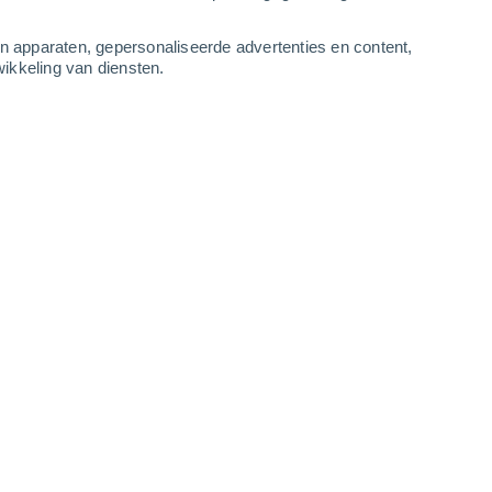
3
-
9
m/s
3
-
8
m/s
4
-
11
m/s
3
-
13
m/s
an apparaten, gepersonaliseerde advertenties en content,
ikkeling van diensten.
stus
Zuiden
8 Sterk!
r
29°
4
-
10 m/s
SPF:
25-50
Zuidwesten
7 Matig
r
29°
4
-
11 m/s
SPF:
15-25
Zuidwesten
5 Zwak
r
30°
3
-
10 m/s
SPF:
6-10
Zuidwesten
3 Zwak
r
29°
3
-
8 m/s
SPF:
6-10
Westen
1 Vrijwel geen
r
29°
3
-
8 m/s
SPF:
nee