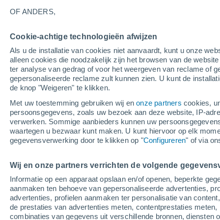
32°
OF ANDERS,
Cookie-achtige technologieën afwijzen
UV
8 Sterk
Als u de installatie van cookies niet aanvaardt, kunt u onze webs
Gevoelstemperatuur 29°
SPF
25-50
alleen cookies die noodzakelijk zijn het browsen van de websit
ter analyse van gedrag of voor het weergeven van reclame of g
gepersonaliseerde reclame zult kunnen zien. U kunt de installat
de knop "Weigeren" te klikken.
Weer 1 - 7 dagen
Kaarten: Bewolking
Regenradar
Met uw toestemming gebruiken wij en
onze partners
cookies, un
persoonsgegevens, zoals uw bezoek aan deze website, IP-adresse
verwerken. Sommige aanbieders kunnen uw persoonsgegevens v
waartegen u bezwaar kunt maken. U kunt hiervoor op elk mom
Morgen
Maandag
Vandaag
gegevensverwerking door te klikken op "
Configureren
" of via o
9 Aug
10 Aug
8 Aug
Wij en onze partners verrichten de volgende gegevens
Informatie op een apparaat opslaan en/of openen, beperkte gege
60%
aanmaken ten behoeve van gepersonaliseerde advertenties, prof
0.2 mm
advertenties, profielen aanmaken ter personalisatie van content,
32°
/
18°
34°
/
16°
32°
/
18°
de prestaties van advertenties meten, contentprestaties meten, 
combinaties van gegevens uit verschillende bronnen, diensten