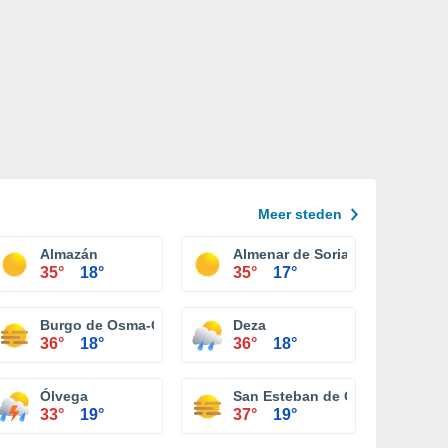
Meer steden
Almazán
Almenar de Soria
35°
18°
35°
17°
Burgo de Osma-Ciudad de Osma
Deza
36°
18°
36°
18°
Ólvega
San Esteban de Gormaz
33°
19°
37°
19°