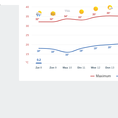
40
35°
35°
35
34°
33°
32°
32°
30
25
20
20°
19°
18°
18°
18°
15
16°
0.2
°C
Zat
8
Zon
9
Maa
10
Din
11
Woe
12
Don
13
Maximum