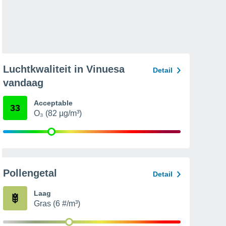
Luchtkwaliteit in Vinuesa
Detail
vandaag
Acceptable
33
O₃ (82 µg/m³)
Pollengetal
Detail
Laag
Gras (6 #/m³)