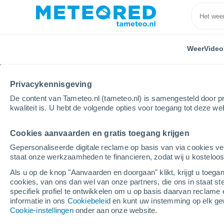
Weer
Video
Privacykennisgeving
De content van Tameteo.nl (tameteo.nl) is samengesteld door pr
kwaliteit is. U hebt de volgende opties voor toegang tot deze we
Cookies aanvaarden en gratis toegang krijgen
Home
Spanje
Castile en León
Provincie Soria
Gepersonaliseerde digitale reclame op basis van via cookies ve
staat onze werkzaamheden te financieren, zodat wij u kosteloo
Weer Vinuesa
Als u op de knop "Aanvaarden en doorgaan" klikt, krijgt u toegan
cookies, van ons dan wel van onze partners, die ons in staat st
15:14
Zaterdag
specifiek profiel te ontwikkelen om u op basis daarvan reclame 
informatie in ons
Cookiebeleid
en kunt uw instemming op elk ge
Cookie-instellingen
onder aan onze website.
Verspreide wolken