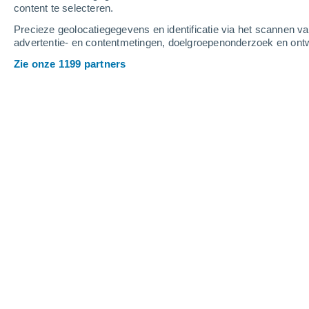
content te selecteren.
6
-
15
m/s
4
-
11
m/s
4
-
11
m/s
Precieze geolocatiegegevens en identificatie via het scannen v
advertentie- en contentmetingen, doelgroepenonderzoek en ontw
Het weer in Vinuesa vandaag
, 8 augu
Zie onze 1199 partners
Verspreide wolken
32°
15:00
Gevoelstemperatuu
Verspreide wolken
31°
16:00
Gevoelstemperatuu
Verspreide wolken
32°
17:00
Gevoelstemperatuu
Verspreide wolken
31°
18:00
Gevoelstemperatuu
Verspreide wolken
31°
19:00
Gevoelstemperatuu