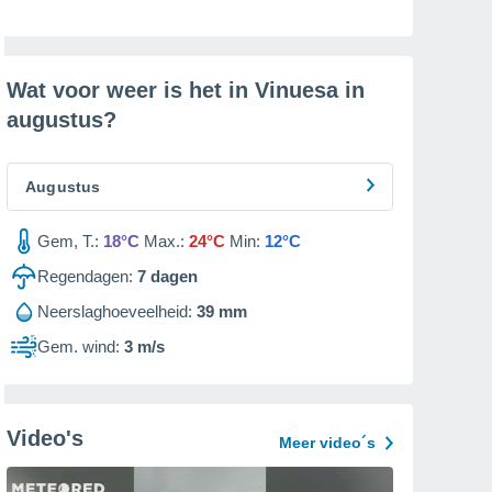
Wat voor weer is het in Vinuesa in
augustus
?
Augustus
Gem, T.:
18°C
Max.:
24°C
Min:
12°C
Regendagen:
7
dagen
Neerslaghoeveelheid:
39 mm
Gem. wind:
3 m/s
Video's
Meer video´s