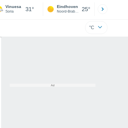
Vinuesa
Eindhoven
Rotterda
31°
25°
Soria
Noord-Brabant
Zuid-Hollan
°C