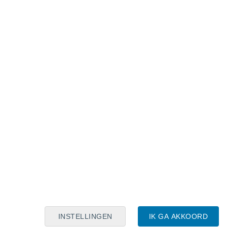
Maanskalender
Maa
Din
Woe
Don
Vri
Zat
Zon
8
9
10
11
12
13
14
15
16
17
18
19
20
21
INSTELLINGEN
IK GA AKKOORD
15