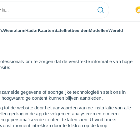
's
Weeralarm
Radar
Kaarten
Satellietbeelden
Modellen
Wereld
ofessionals om te zorgen dat de verstrekte informatie van hoge
bsite:
Vinuesa
rzamelde gegevens of soortgelijke technologieën stelt ons in
s hoogwaardige content kunnen blijven aanbieden.
g tot de website door het aanvaarden van de installatie van alle
ellen gedrag in de app te volgen en analyseren en om een
...
en gepersonaliseerde content te laten zien. U vindt meer
wenst moment intrekken door te klikken op de knop
Per uur
Wisselend bewolkt in de
komende uren