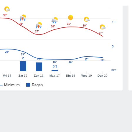
35°
10
31°
31°
30°
30°
27°
27°
5
20°
19°
2
1.8
17°
16°
16°
16°
0.3
mm
Vri
14
Zat
15
Zon
16
Maa
17
Din
18
Woe
19
Don
20
Minimum
Regen