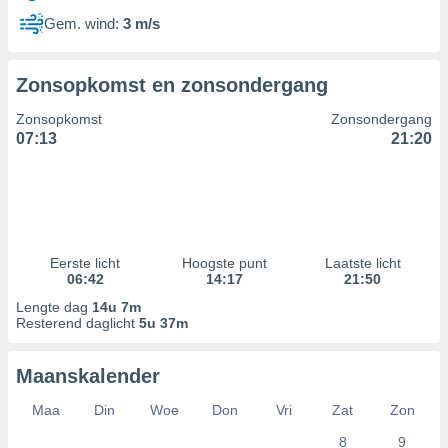
Gem. wind:
3 m/s
Zonsopkomst en zonsondergang
Zonsopkomst
Zonsondergang
07:13
21:20
Eerste licht
Hoogste punt
Laatste licht
06:42
14:17
21:50
Lengte dag
14u 7m
Resterend daglicht
5u 37m
Maanskalender
Maa
Din
Woe
Don
Vri
Zat
Zon
8
9