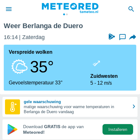
a de Duero
Weer Berlanga de Duero
nnisgeving
16:14
Zaterdag
...
van
tameteo.nl)
teld door
Verspreide wolken
s om te
35°
e verstrekte
an hoge
 U hebt de
Zuidwesten
ies voor
Gevoelstemperatuur 33°
5
12 m/s
deze
gele waarschuwing
anvaarden
matige waarschuwing voor warme temperaturen in
toegang
Berlanga de Duero vandaag
seerde
Download
GRATIS
de app van
Installeren
lame op basis
Meteored!
ies