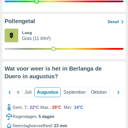
99 partners
Pollengetal
Detail
Laag
Gras (11 #/m³)
Wat voor weer is het in Berlanga de
Duero in
augustus
?
Mei
Juni
Juli
Augustus
September
Oktober
Novemb
Gem, T.:
22°C
Max.:
29°C
Min:
14°C
Regendagen:
5
dagen
Neerslaghoeveelheid:
23 mm