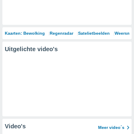
Kaarten: Bewolking
Regenradar
Satelietbeelden
Weersmod
Uitgelichte video's
Video's
Meer video´s