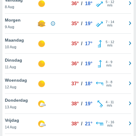
aliseerde
5
-
12
36°
/
18°
m/s
8 Aug
aten zien. U
nformatie in
leid
en kunt
Morgen
7
-
14
35°
/
19°
ng op elk
m/s
9 Aug
ment
or te klikken
Maandag
5
-
12
35°
/
17°
m/s
10 Aug
lingen
onder
bsite.
Dinsdag
4
-
9
36°
/
19°
m/s
,
11 Aug
htige
Woensdag
3
-
8
37°
/
18°
ieën
m/s
12 Aug
allatie van
Donderdag
4
-
11
 aanvaardt,
38°
/
19°
m/s
13 Aug
 website
lijven
Vrijdag
n dat geval
7
-
16
38°
/
21°
m/s
ij u dat
14 Aug
es die