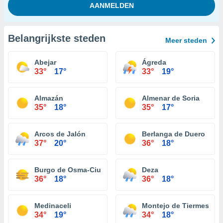
Belangrijkste steden
Meer steden
Abejar
Ágreda
33°
17°
33°
19°
Almazán
Almenar de Soria
35°
18°
35°
17°
Arcos de Jalón
Berlanga de Duero
37°
20°
36°
18°
Burgo de Osma-Ciudad de Osma
Deza
36°
18°
36°
18°
Medinaceli
Montejo de Tiermes
34°
19°
34°
18°